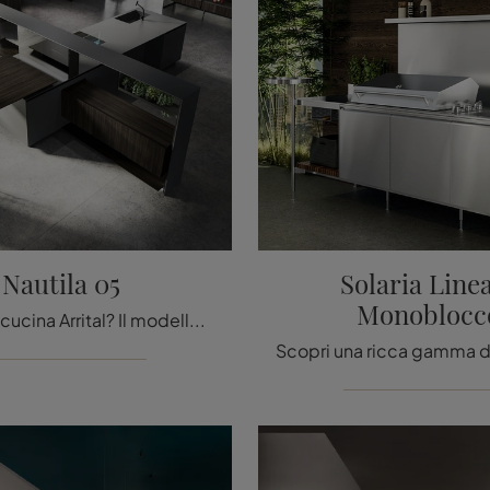
Nautila 05
Solaria Line
Monoblocc
Cerchi una cucina Arrital? Il modello Nautila 05 in laminato ti attende nel nostro negozio di Cucine Design con isola.