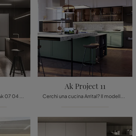
Ak Project 11
Scopri di più sul modello Ak 07 04 di Arrital: arreda la zona cucina con la soluzione in legno che fa al caso tuo.
Cerchi una cucina Arrital? Il modello Ak Project 11 in laccato opaco ti attende nel nostro negozio di Cucine Design con isola.