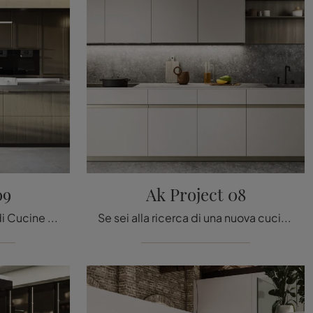
09
Ak Project 08
Scopri un ricco catalogo di Cucine Design con isola: la cucina Ak Project 09 Arrital è oggi disponibile in legno!
Se sei alla ricerca di una nuova cucina, clicca e ottieni informazioni sul modello Ak Project 08 Arrital.