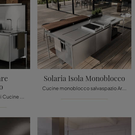
are
Solaria Isola Monoblocco
o
Cucine monoblocco salvaspazio Arrital: entra e scopri un universo di stile e design! La cucina Solaria Isola Monoblocco ti aspetta.
Scopri una ricca gamma di Cucine Design monoblocco salvaspazio: la cucina Solaria Lineare Monoblocco Arrital è ora disponibile in acciaio!