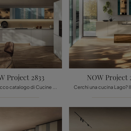
 Project 2833
NOW Project 
Scopri un ricco catalogo di Cucine Design ad angolo: la cucina NOW Project 2833 Lago è oggi disponibile in laccato opaco!