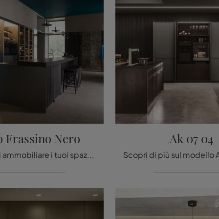
o Frassino Nero
Ak 07 04
Se desideri ammobiliare i tuoi spazi con mobili e complementi di qualità eccellente, il suggerimento da parte nostra è quello di optare per la Cucina ...