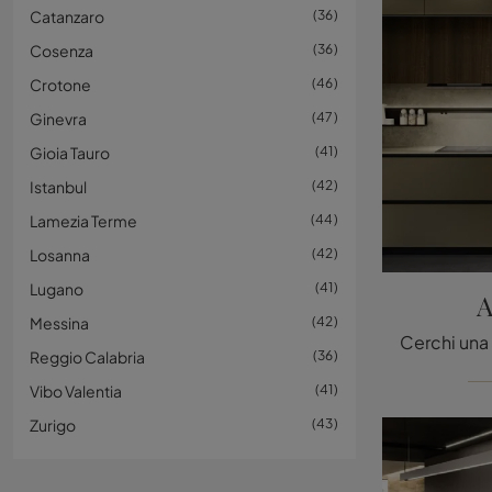
Catanzaro
36
Cosenza
36
Crotone
46
Ginevra
47
Gioia Tauro
41
Istanbul
42
Lamezia Terme
44
Losanna
42
Lugano
41
A
Messina
42
Reggio Calabria
36
Vibo Valentia
41
Zurigo
43