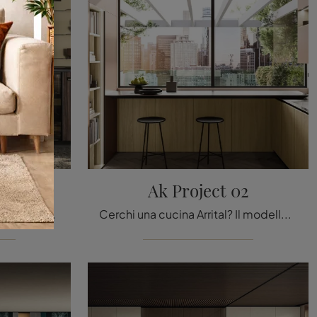
03
Ak Project 02
Se cerchi una nuova cucina, clicca e scopri di più sul modello Ak Project 03 Arrital.
Cerchi una cucina Arrital? Il modello Ak Project 02 in legno ti attende nel nostro negozio di Cucine Design ad angolo.