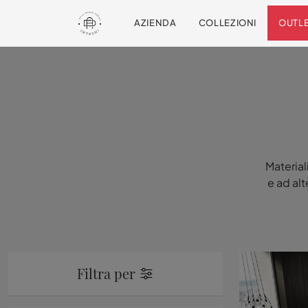
AZIENDA
COLLEZIONI
OUTL
Material
e ad alt
Filtra per