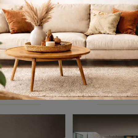
k Project 04
Ak Project 
Cerchi una cucina Arrital? Il modello Ak Project 04 in laminato ti aspetta nel nostro negozio di Cucine Design con isola.