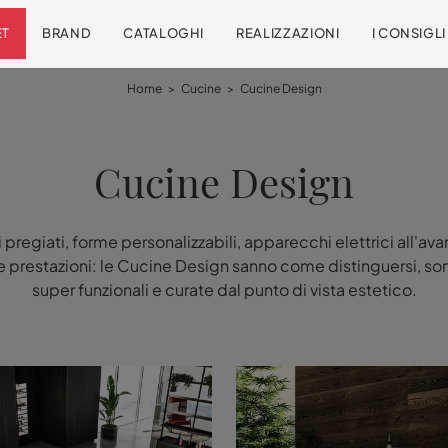
ET
BRAND
CATALOGHI
REALIZZAZIONI
I CONSIGL
Home
>
Cucine
>
Cucine Design
Cucine Design
i pregiati, forme personalizzabili, apparecchi elettrici all'av
e prestazioni: le Cucine Design sanno come distinguersi, son
super funzionali e curate dal punto di vista estetico.