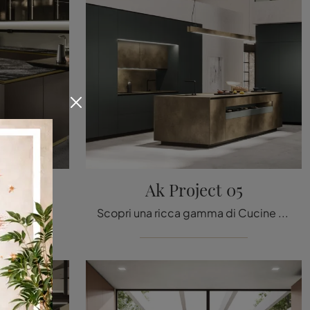
06
Ak Project 05
Cerchi una cucina Arrital? Il modello Ak Project 06 in laccato opaco ti attende nel nostro negozio di Cucine Design con penisola.
Scopri una ricca gamma di Cucine Design con isola: la cucina Ak Project 05 Arrital è finalmente disponibile in laccato opaco!