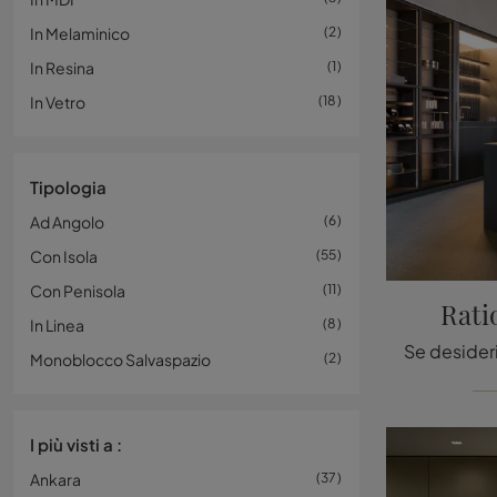
In Melaminico
2
In Resina
1
In Vetro
18
Tipologia
Ad Angolo
6
Con Isola
55
Con Penisola
11
Rati
In Linea
8
Monoblocco Salvaspazio
2
I più visti a :
Ankara
37