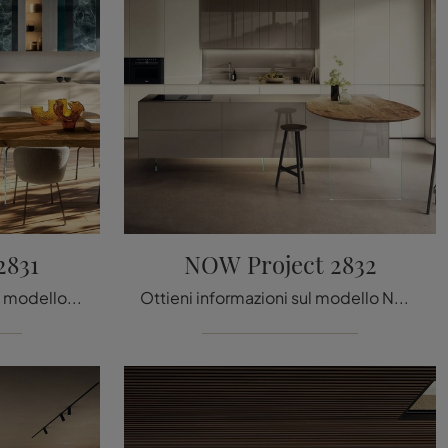
2831
NOW Project 2832
Cerchi una cucina Lago? Il modello NOW Project 2831 in vetro ti attende nel nostro negozio di Cucine Design ad angolo.
Ottieni informazioni sul modello NOW Project 2832 di Lago: arreda la zona cucina con la soluzione in vetro che fa al caso tuo.