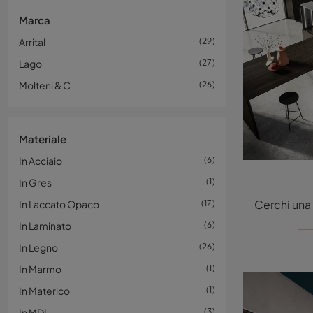
Marca
Arrital
29
Lago
27
Molteni & C
26
Materiale
In Acciaio
6
In Gres
1
In Laccato Opaco
17
In Laminato
6
In Legno
26
In Marmo
1
In Materico
1
In MDI
3