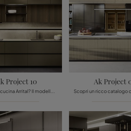
k Project 10
Ak Project 
Cerchi una cucina Arrital? Il modello Ak Project 10 in laccato opaco ti sta aspettando nel nostro negozio di Cucine Design in linea.