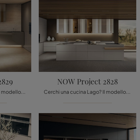
2829
NOW Project 2828
Cerchi una cucina Lago? Il modello NOW Project 2829 in vetro ti attende nel nostro negozio di Cucine Design con penisola.
Cerchi una cucina Lago? Il modello NOW Project 2828 in laccato opaco ti attende nel nostro negozio di Cucine Design con isola.