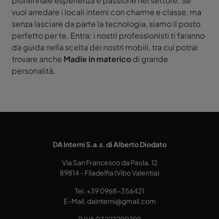
pluriennale esperienza e passione nel settore. Se
vuoi arredare i locali interni con charme e classe, ma
senza lasciare da parte la tecnologia, siamo il posto
perfetto per te. Entra: i nostri professionisti ti faranno
da guida nella scelta dei nostri mobili, tra cui potrai
trovare anche
Madie
in materico
di grande
personalità.
DA Interni S.a.s. di Alberto Diodato
Via San Francesco da Paola, 12
89814 - Filadelfia (Vibo Valentia)
Tel.
+39 0968-356421
E-Mail.
dainterni@gmail.com
P.IVA 03227290792