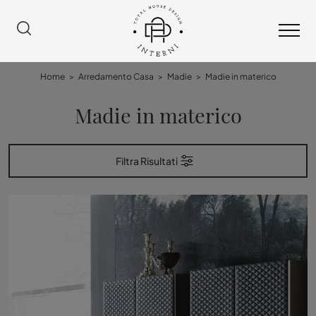
Home
>
Arredamento Casa
>
Madie
>
Madie in materico
Madie in materico
Filtra Risultati