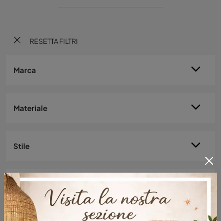
RESETTA FILTRI
Marca
Materiale
Stile
I più visti a :