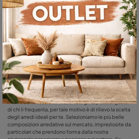
Madie in materico
Ti aspettiamo con tanti consigli, novità e
composizioni arredative dei migliori brand, tra cui
puoi valutare tante opzioni
in materico
. Con lo scopo
di soddisfare laclientela in tutti gli aspetti, diamo
l'occasione di usufruire di consulenza
nell'arredamento e post acquisto. L'estetica degli
interni deve essere affine, in tutti gli aspetti, al gusto
di chi li frequenta, per tale motivo è di rilievo la scelta
degli arredi ideali per te. Selezioniamo le più belle
composizioni arredative sul mercato, impreziosite da
particolari che prendono forma dalla nostra