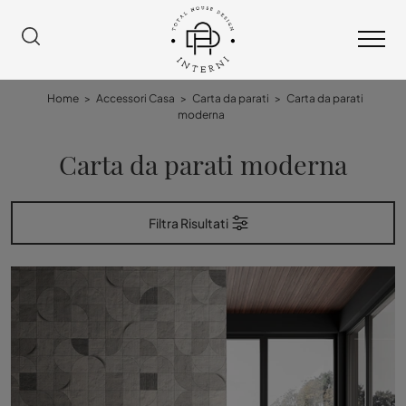
Home
>
Accessori Casa
>
Carta da parati
>
Carta da parati
moderna
Carta da parati moderna
Filtra Risultati