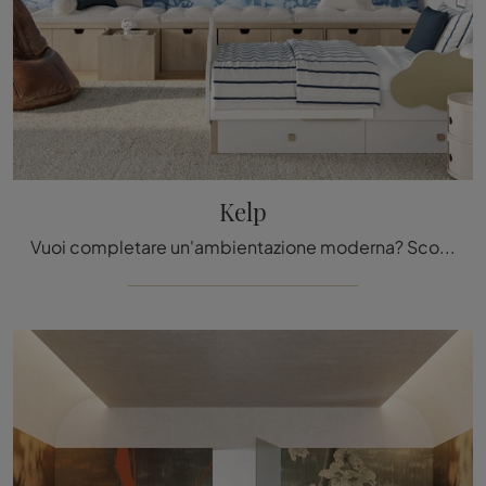
Kelp
Vuoi completare un'ambientazione moderna? Scopri la Carta da parati vinilica di Inkiostro Bianco: il modello Kelp ti aspetta!