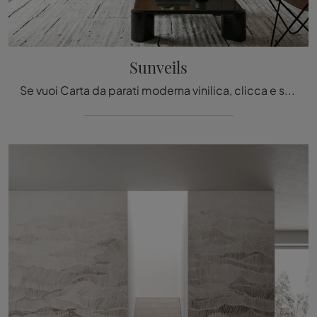
Sunveils
Se vuoi Carta da parati moderna vinilica, clicca e scopri di più sulle svariate offerte di Inkiostro Bianco come il modello Sunveils.