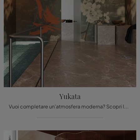
Yukata
Vuoi completare un'atmosfera moderna? Scopri la Carta da parati vinilica di Inkiostro Bianco: il modello Yukata ti attende!