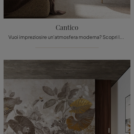
Cantico
Vuoi impreziosire un'atmosfera moderna? Scopri la Carta da parati vinilica di Inkiostro Bianco: il modello Cantico ti sta aspettando!