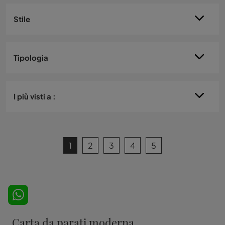
Stile
Tipologia
I più visti a :
1
2
3
4
5
Carta da parati moderna