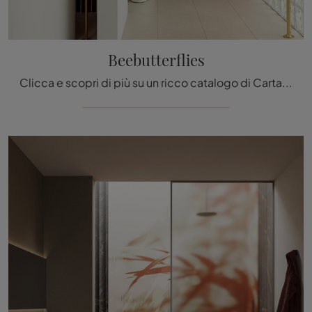
Beebutterflies
Clicca e scopri di più su un ricco catalogo di Carta da parati vinilica moderna: il modello Beebutterflies di Inkiostro Bianco ti sta aspettando!