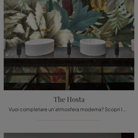
The Hosta
Vuoi completare un'atmosfera moderna? Scopri la Carta da parati vinilica di Daisy James: il modello The Hosta ti sta aspettando!