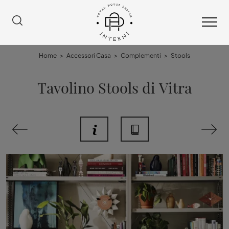
Home
>
Accessori Casa
>
Complementi
>
Stools
Tavolino Stools di Vitra