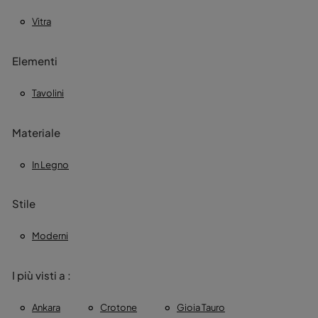
Vitra
Elementi
Tavolini
Materiale
In Legno
Stile
Moderni
I più visti a :
Ankara
Crotone
Gioia Tauro