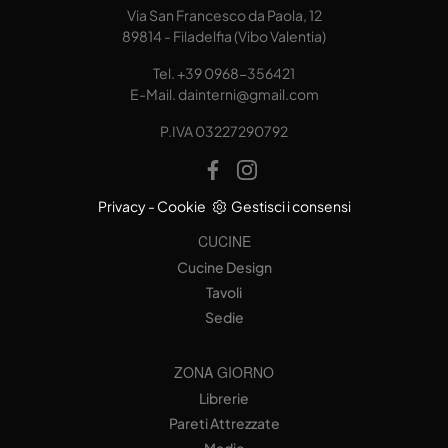
Via San Francesco da Paola, 12
89814 - Filadelfia (Vibo Valentia)
Tel.
+39 0968-356421
E-Mail.
dainterni@gmail.com
P.IVA 03227290792
Privacy
-
Cookie
Gestisci i consensi
CUCINE
Cucine Design
Tavoli
Sedie
ZONA GIORNO
Librerie
Pareti Attrezzate
Madie