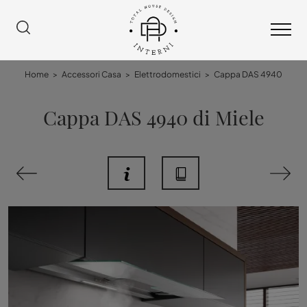
Home
>
Accessori Casa
>
Elettrodomestici
>
Cappa DAS 4940
Cappa DAS 4940 di Miele