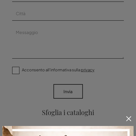
Acconsento all'informativa sulla
privacy
Invia
Sfoglia i cataloghi