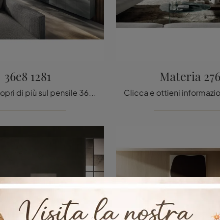
36e8 1281
Materia 276
Clicca e scopri di più sul pensile 36e8 1281 Lago in laccato opaco: arreda un living operativo e pratico.