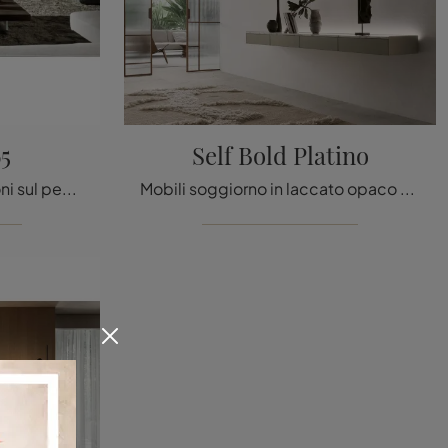
5
Self Bold Platino
Clicca e ottieni informazioni sul pensile Materia 2765 Lago in laccato opaco: arreda un living pratico e dinamico.
Mobili soggiorno in laccato opaco della firma Rimadesio: clicca e scopri il modello Self Bold Platino tra le più belle soluzioni per il soggiorno.