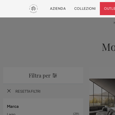
AZIENDA
COLLEZIONI
OUTL
Mo
Filtra per
RESETTA FILTRI
Marca
Lago
29