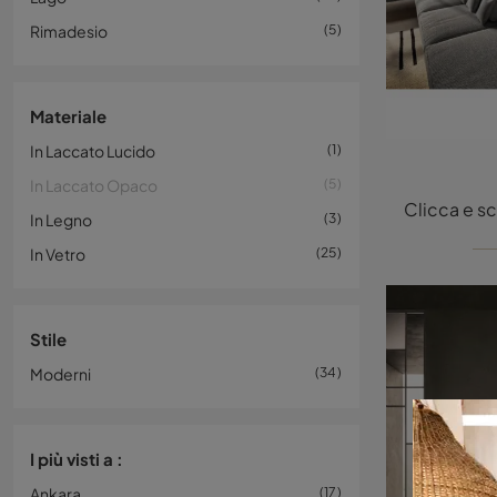
Rimadesio
5
Materiale
In Laccato Lucido
1
In Laccato Opaco
5
In Legno
3
In Vetro
25
Stile
Moderni
34
I più visti a :
Ankara
17