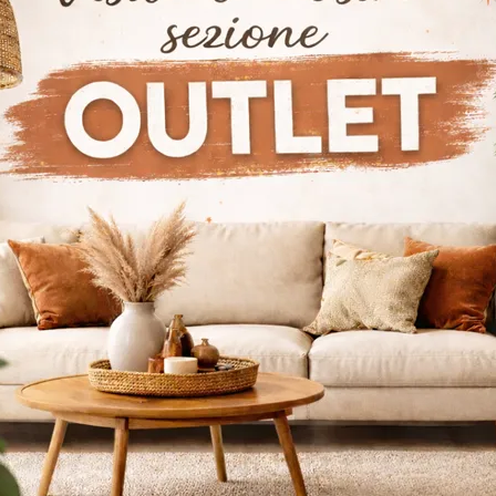
Self Platino
Home Office 
Mobili giorno in laccato opaco della firma Rimadesio: clicca e scopri il modello Self Platino tra le più belle soluzioni per il living.