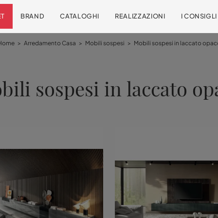
ET
BRAND
CATALOGHI
REALIZZAZIONI
I CONSIGL
Home
>
Arredamento Casa
>
Mobili sospesi
>
Mobili sospesi in laccato opac
bili sospesi in laccato op