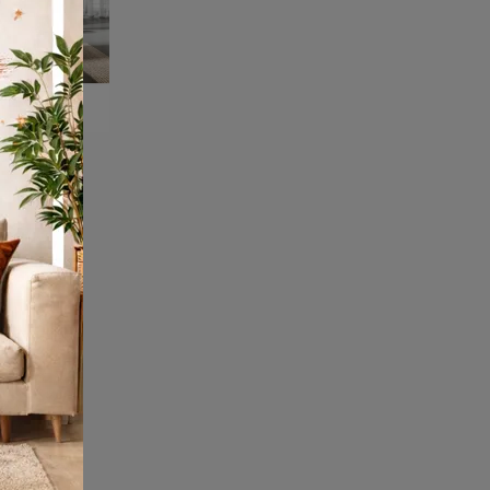
1215
Mobili giorno in laccato opaco del marchio Lago: clicca e scopri il modello Home Office 1215 tra le più esclusive soluzioni per il soggiorno.