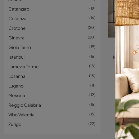
Catanzaro
19
Cosenza
16
Crotone
20
Ginevra
20
Gioia Tauro
19
Istanbul
16
Lamezia Terme
18
Losanna
18
Lugano
11
Messina
12
Reggio Calabria
15
Vibo Valentia
15
Zurigo
22