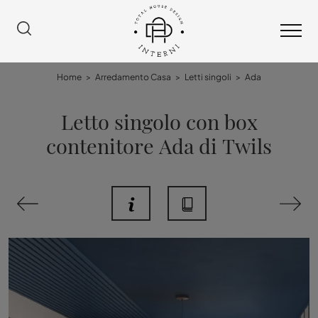
Home
>
Arredamento Casa
>
Letti singoli
>
Ada
Letto singolo con box
contenitore Ada di Twils