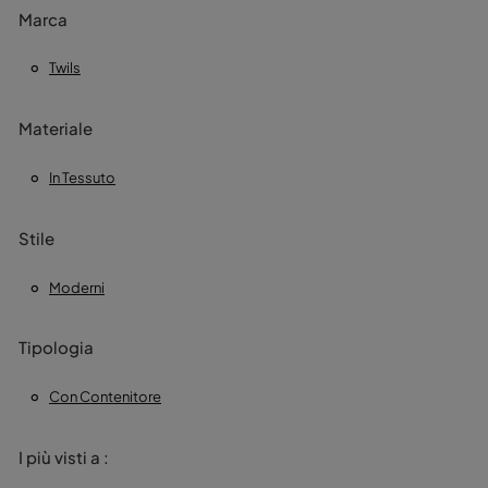
Marca
Twils
Materiale
In Tessuto
Stile
Moderni
Tipologia
Con Contenitore
I più visti a :