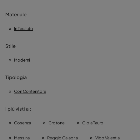
Materiale
In Tessuto
Stile
Moderni
Tipologia
Con Contenitore
I più visti a :
Cosenza
Crotone
Gioia Tauro
Messina
Reggio Calabria
Vibo Valentia