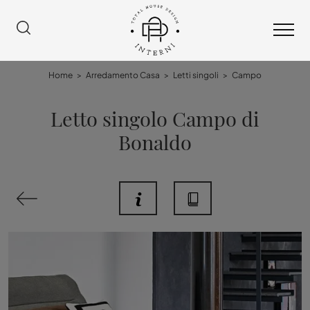
Home
>
Arredamento Casa
>
Letti singoli
>
Campo
Letto singolo Campo di
Bonaldo