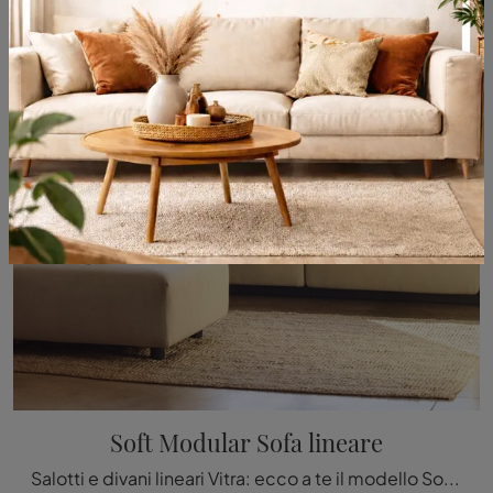
Soft Modular Sofa lineare
Salotti e divani lineari Vitra: ecco a te il modello Soft Modular Sofa lineare in tessuto per impreziosire la zona giorno.