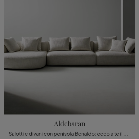
Aldebaran
Salotti e divani con penisola Bonaldo: ecco a te il modello Aldebaran in tessuto per impreziosire la zona giorno.