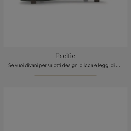
Pacific
Se vuoi divani per salotti design, clicca e leggi di più sul modello Pacific in tessuto della marca Ditre Italia.