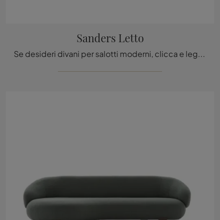
Sanders Letto
Se desideri divani per salotti moderni, clicca e leggi di più sul modello Sanders Letto in tessuto del marchio Ditre Italia.