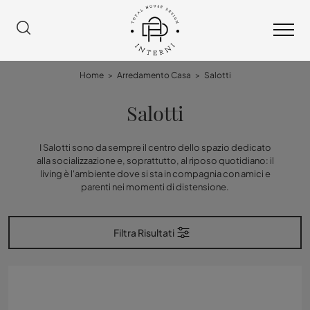
Home
>
Arredamento Casa
>
Salotti
Salotti
I Salotti sono da sempre il centro dello spazio dedicato
alla socializzazione e, soprattutto, al riposo quotidiano: il
living è l'ambiente dove si sta in compagnia con amici e
parenti nei momenti di distensione.
Filtra Risultati