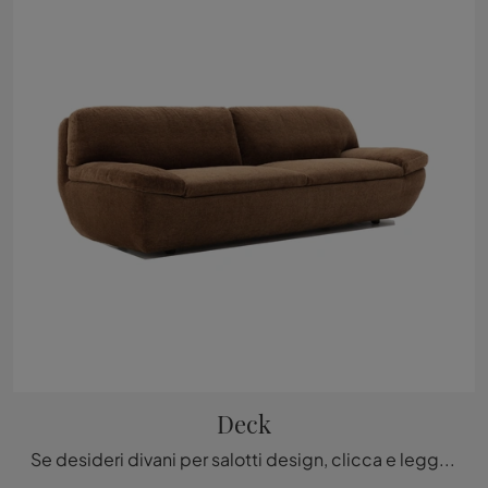
Deck
Se desideri divani per salotti design, clicca e leggi di più sul modello Deck in tessuto della firma Ditre Italia.