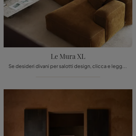
Le Mura XL
Se desideri divani per salotti design, clicca e leggi di più sul modello Le Mura XL in tessuto dell'azienda Tacchini.