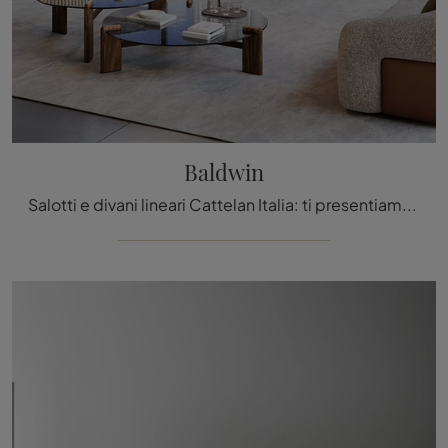
Baldwin
Salotti e divani lineari Cattelan Italia: ti presentiamo il modello Baldwin in tessuto per valorizzare il living.