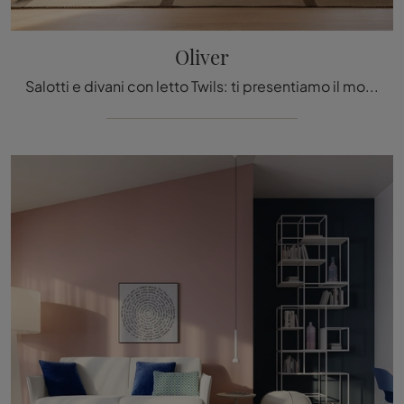
Oliver
Salotti e divani con letto Twils: ti presentiamo il modello Oliver in tessuto per impreziosire la zona giorno.