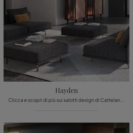
Hayden
Clicca e scopri di più sui salotti design di Cattelan Italia! Vari modelli di divani, come Hayden, ti attendono.