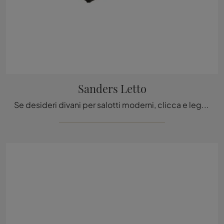
Sanders Letto
Se desideri divani per salotti moderni, clicca e leggi di più sul modello Sanders Letto in tessuto del marchio Ditre Italia.