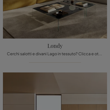
Londy
Cerchi salotti e divani Lago in tessuto? Clicca e ottieni informazioni sul modello Londy per spazi design.