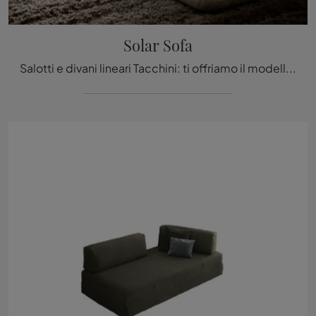
Solar Sofa
Salotti e divani lineari Tacchini: ti offriamo il modello Solar Sofa in tessuto per arricchire il living.