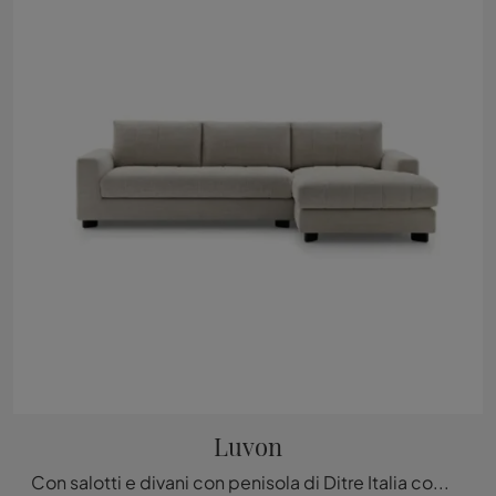
Luvon
Con salotti e divani con penisola di Ditre Italia come il modello Luvon in tessuto, potrai ultimare il tuo progetto d'arredo.