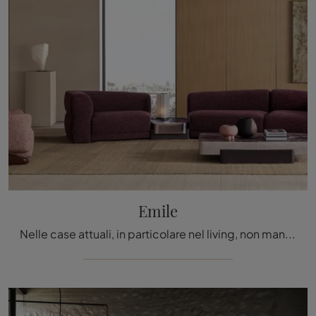
Emile
Nelle case attuali, in particolare nel living, non mancano mai salotti e divani, comodi pezzi d’arredo fondamentali per assicurare il comfort tuo e ...