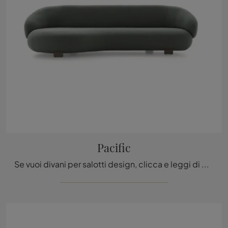
Pacific
Se vuoi divani per salotti design, clicca e leggi di più sul modello Pacific in tessuto della marca Ditre Italia.