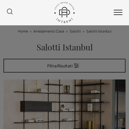
Home
>
Arredamento Casa
>
Salotti
>
Salotti Istanbul
Salotti Istanbul
Filtra Risultati