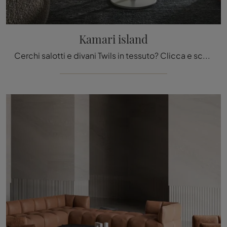
Kamari island
Cerchi salotti e divani Twils in tessuto? Clicca e scopri di più sul modello Kamari island per spazi design.