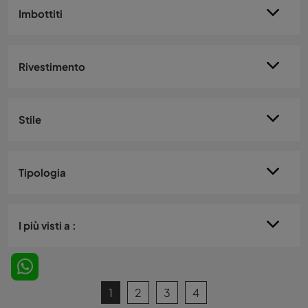
Imbottiti
Rivestimento
Stile
Tipologia
I più visti a :
1
2
3
4