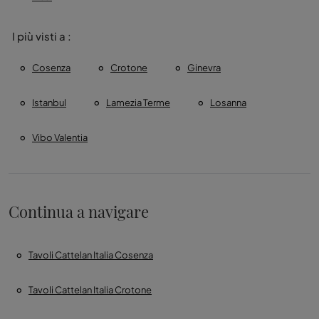
I più visti a :
Cosenza
Crotone
Ginevra
Istanbul
Lamezia Terme
Losanna
Vibo Valentia
Continua a navigare
Tavoli Cattelan Italia Cosenza
Tavoli Cattelan Italia Crotone