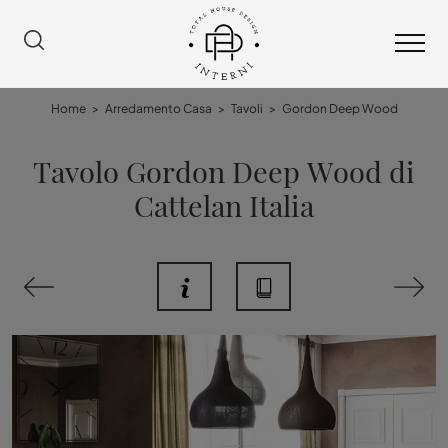
Home
>
Arredamento Casa
>
Tavoli
>
Gordon Deep Wood
Tavolo Gordon Deep Wood di
Cattelan Italia