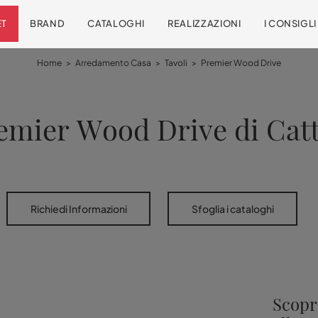
ET
BRAND
CATALOGHI
REALIZZAZIONI
I CONSIGL
Home
>
Arredamento Casa
>
Tavoli
>
Premier Wood Drive
emier Wood Drive di Catte
Richiedi Informazioni
Sfoglia i cataloghi
Scopri