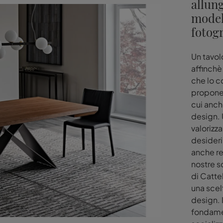
allung
model
fotogr
Un tavolo
affinchè
che lo c
propone 
cui anch
design. U
valorizza
desideri 
anche ren
nostre s
di Catte
una scel
design. I
fondamen