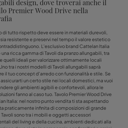
abili design, dove troverai anche il
lo Premier Wood Drive nella
afia
 di tutto rispetto deve essere in materiali durevoli,
 sia resistente e preservi nel tempo il valore estetico
ontraddistinguono. L'esclusivo brand Cattelan Italia
una ricca gamma di Tavoli da pranzo allungabili, tra
e quelli ideali per valorizzare ottimamente locali
no tra i nostri modelli di Tavoli allungabili saprà
re il tuo concept d'arredo con funzionalità e stile. Se
assicurarti un certo stile nei locali domestici, ma vuoi
dere gli ambienti agibili e confortevoli, allora le
oluzioni fanno al caso tuo. Tavolo Premier Wood Drive
lan Italia: nel nostro punto vendita ti sta aspettando
ta praticamente infinita di composizioni di grande
 Tavoli sono tra i mobili e oggetti accessori
tali del living e della cucina, ambienti dedicati alla