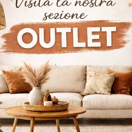
elan Italia Crotone
Tavoli Cattelan Italia Lamezia Terme
Tav
i Cattelan Italia Ankara
Tavoli Cattelan Italia Ginevra
loghi
Richiedi M