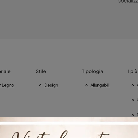
socializ
riale
Stile
Tipologia
I più
In Legno
Design
Allungabili