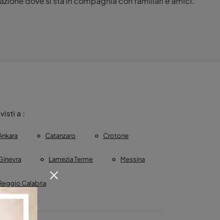
zazione dove si sta in compagnia con familiari e amici.
 visti a :
Ankara
Catanzaro
Crotone
Ginevra
Lamezia Terme
Messina
Reggio Calabria