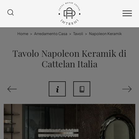
Home
>
Arredamento Casa
>
Tavoli
>
Napoleon Keramik
Tavolo Napoleon Keramik di
Cattelan Italia