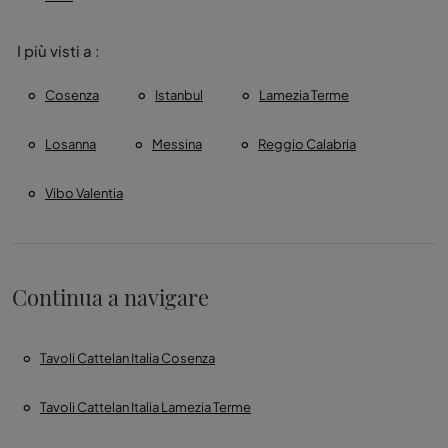
I più visti a :
Cosenza
Istanbul
Lamezia Terme
Losanna
Messina
Reggio Calabria
Vibo Valentia
Continua a navigare
Tavoli Cattelan Italia Cosenza
Tavoli Cattelan Italia Lamezia Terme