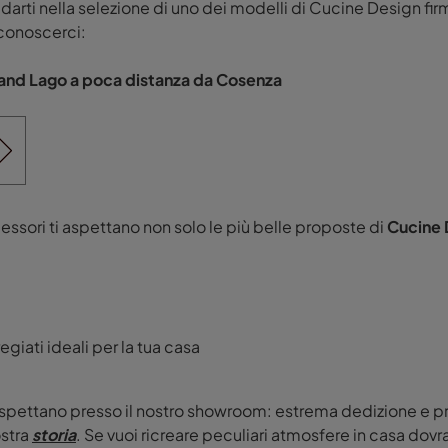
darti nella selezione di uno dei modelli di Cucine Design fi
 conoscerci:
brand Lago a poca distanza da Cosenza
ssori ti aspettano non solo le più belle proposte di
Cucine 
e
egiati ideali per la tua casa
 ti aspettano presso il nostro showroom: estrema dedizione e 
ostra
storia
. Se vuoi ricreare peculiari atmosfere in casa dovr