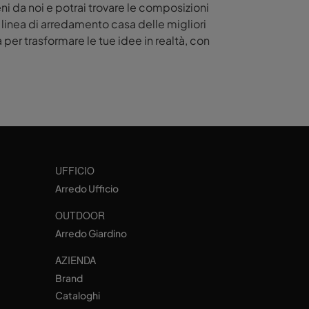
ni da noi e potrai trovare le composizioni
a linea di arredamento casa delle migliori
per trasformare le tue idee in realtà, con
UFFICIO
Arredo Ufficio
OUTDOOR
Arredo Giardino
AZIENDA
Brand
Cataloghi