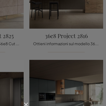
t 2825
36e8 Project 2816
Scopri di più sul modello 36e8 Cut Project 2825 di Lago: arreda la cucina con la soluzione in MDI che fa al caso tuo.
Ottieni informazioni sul modello 36e8 Project 2816 di Lago: arreda la cucina con la soluzione in vetro che fa al caso tuo.