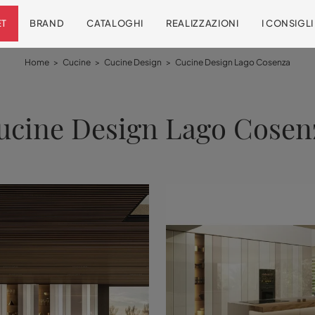
ET
BRAND
CATALOGHI
REALIZZAZIONI
I CONSIGL
Home
>
Cucine
>
Cucine Design
>
Cucine Design Lago Cosenza
ucine Design Lago Cosen