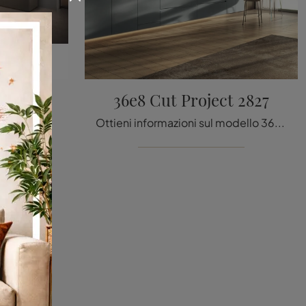
2811
36e8 Cut Project 2827
Cucine con isola Lago: entra e scopri un universo di stile e design! La cucina 36e8 Project 2811 ti sta aspettando.
Ottieni informazioni sul modello 36e8 Cut Project 2827 di Lago: arreda la zona cucina con la soluzione in laccato opaco che fa al caso tuo.