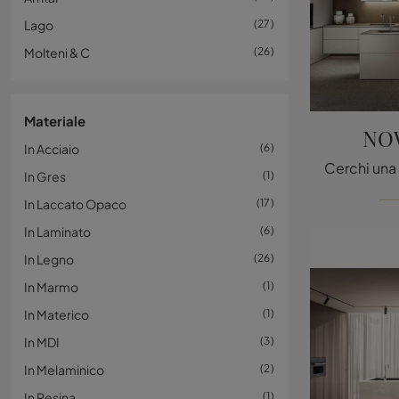
Lago
27
Molteni & C
26
Materiale
NOW
In Acciaio
6
In Gres
1
In Laccato Opaco
17
In Laminato
6
In Legno
26
In Marmo
1
In Materico
1
In MDI
3
In Melaminico
2
In Resina
1