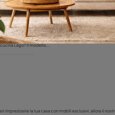
 Project 2830
Cerchi una cucina Lago? Il modello NOW Project 2830 in MDI ti aspetta nel nostro negozio di Cucine Design in linea.
eri impreziosire la tua casa con mobili esclusivi, allora il no