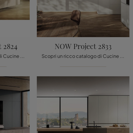
t 2824
NOW Project 2833
Scopri un ricco catalogo di Cucine Design con isola: la cucina 36e8 Cut Project 2824 Lago è oggi disponibile in vetro!
Scopri un ricco catalogo di Cucine Design ad angolo: la cucina NOW Project 2833 Lago è oggi disponibile in laccato opaco!