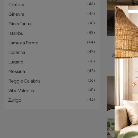
Crotone
46
Ginevra
47
Gioia Tauro
41
Istanbul
42
Lamezia Terme
44
36e
Losanna
42
Lugano
41
Messina
42
Reggio Calabria
36
Vibo Valentia
41
Zurigo
43