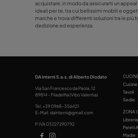
acquistare, in modo da assicurarti un appeal 
ideali per te, tra cui bellissimi mobili e ogg
marche e trova differenti soluzioni tra le pi
dedizione ed esperienza.
CUCIN
DA Interni S.a.s. di Alberto Diodato
Cucine
Via San Francesco da Paola, 12
Tavoli
89814 - Filadelfia (Vibo Valentia)
Sedie
Tel.
+39 0968-356421
ZONA 
E-Mail.
dainterni@gmail.com
Libreri
P.IVA 03227290792
Pareti 
Madie