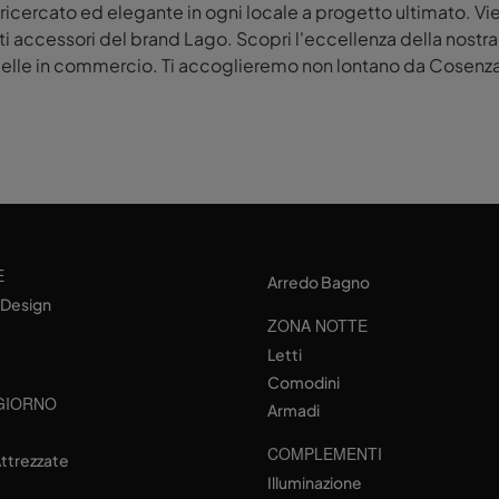
ricercato ed elegante in ogni locale a progetto ultimato. Vie
etti accessori del brand Lago. Scopri l'eccellenza della nostr
ù belle in commercio. Ti accoglieremo non lontano da Cosenza 
E
Arredo Bagno
 Design
ZONA NOTTE
Letti
Comodini
GIORNO
Armadi
e
COMPLEMENTI
Attrezzate
Illuminazione