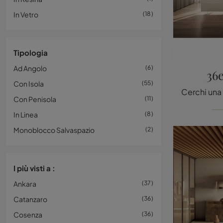
In Vetro
18
Tipologia
Ad Angolo
6
36e
Con Isola
55
Con Penisola
11
In Linea
8
Monoblocco Salvaspazio
2
I più visti a :
Ankara
37
Catanzaro
36
Cosenza
36