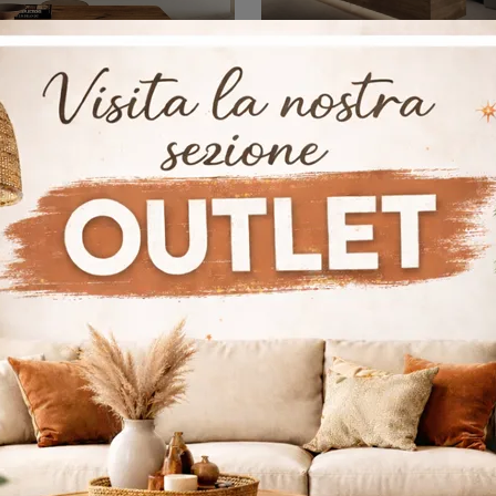
8 Project 2819
36e8 Project 
Scopri di più sul modello 36e8 Project 2819 di Lago: arreda la zona cucina con la soluzione in vetro che fa al caso tuo.