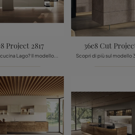
8 Project 2817
36e8 Cut Projec
Cerchi una cucina Lago? Il modello 36e8 Project 2817 in vetro ti aspetta nel nostro negozio di Cucine Design con isola.