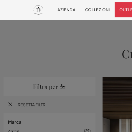
AZIENDA
COLLEZIONI
OUTL
C
Filtra per
RESETTA FILTRI
Marca
Arrital
29