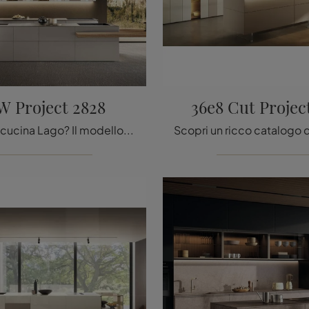
 Project 2828
36e8 Cut Projec
Cerchi una cucina Lago? Il modello NOW Project 2828 in laccato opaco ti attende nel nostro negozio di Cucine Design con isola.