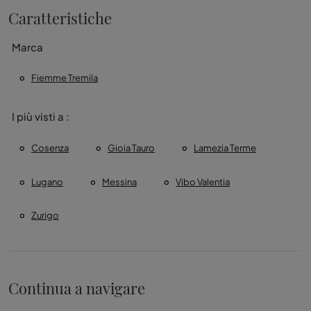
Caratteristiche
Marca
Fiemme Tremila
I più visti a :
Cosenza
Gioia Tauro
Lamezia Terme
Lugano
Messina
Vibo Valentia
Zurigo
Continua a navigare