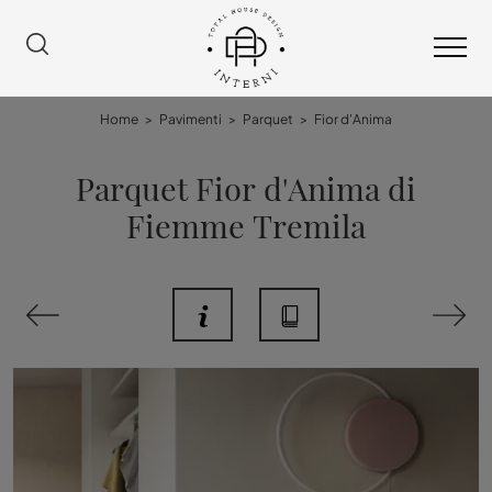
Home
>
Pavimenti
>
Parquet
>
Fior d'Anima
Parquet Fior d'Anima di
Fiemme Tremila