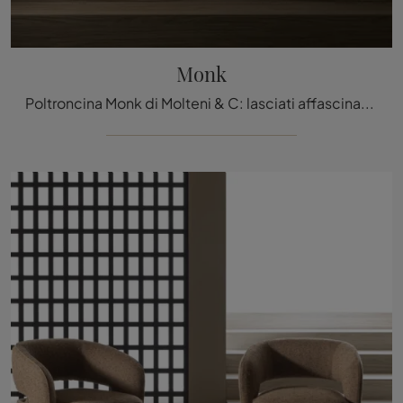
Monk
Poltroncina Monk di Molteni & C: lasciati affascinare dalle nostre proposte design.