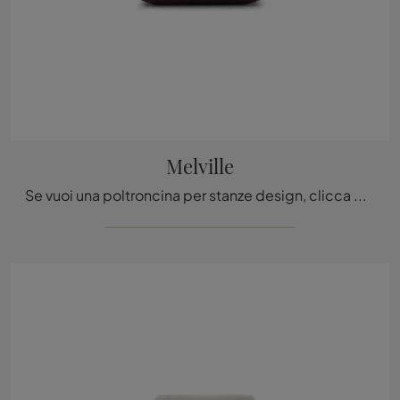
Melville
Se vuoi una poltroncina per stanze design, clicca e leggi di più sul modello Melville in tessuto della marca Ditre Italia.