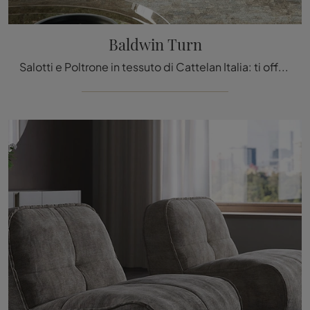
Baldwin Turn
Salotti e Poltrone in tessuto di Cattelan Italia: ti offriamo il modello Baldwin Turn in tessuto per completare i tuoi spazi.