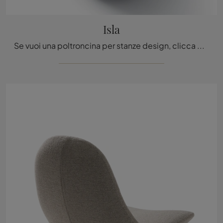
Isla
Se vuoi una poltroncina per stanze design, clicca e leggi di più sul modello Isla in tessuto del brand Ditre Italia.