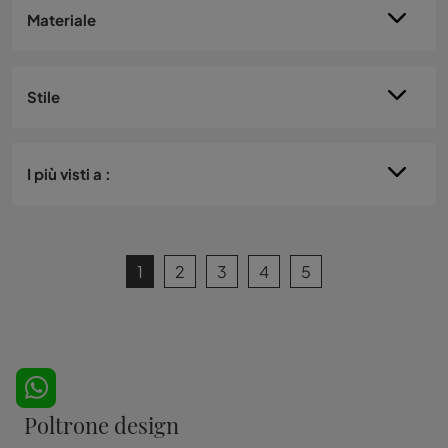
Materiale
Stile
I più visti a :
1
2
3
4
5
Poltrone design