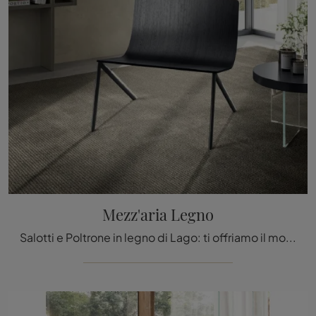
Mezz'aria Legno
Salotti e Poltrone in legno di Lago: ti offriamo il modello Mezz'aria Legno in legno per completare i tuoi spazi.