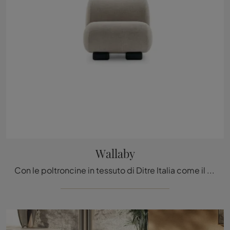
Wallaby
Con le poltroncine in tessuto di Ditre Italia come il modello Wallaby potrai completare il tuo progetto d'arredo.