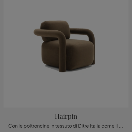
Hairpin
Con le poltroncine in tessuto di Ditre Italia come il modello Hairpin potrai completare il tuo concept d'arredo.