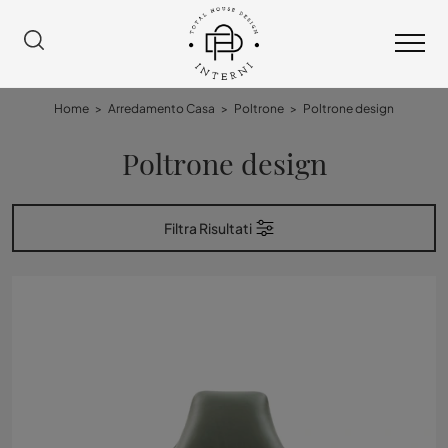
Home
>
Arredamento Casa
>
Poltrone
>
Poltrone design
Poltrone design
Filtra Risultati