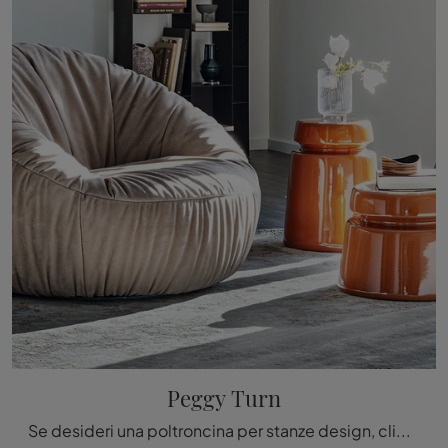
Peggy Turn
Se desideri una poltroncina per stanze design, clicca e leggi di più sul modello Peggy Turn in tessuto dell'azienda Cattelan Italia.