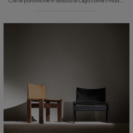
Con le poltroncine in tessuto di Lago come il modello Mezz'aria potrai ultimare il tuo concept d'arredo.