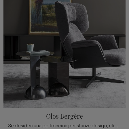
Olos Bergère
Se desideri una poltroncina per stanze design, clicca e leggi di più sul modello Olos Bergère in tessuto del brand Bonaldo.