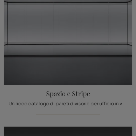
Spazio e Stripe
Un ricco catalogo di pareti divisorie per ufficio in vetro ti attende! Il modello Spazio e Stripe di Rimadesio ti attende!