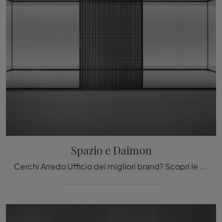
Spazio e Daimon
Cerchi Arredo Ufficio dei migliori brand? Scopri le diverse proposte di pareti divisorie per ufficio in vetro, come il modello Spazio e Daimon di ...