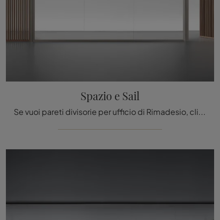
Spazio e Sail
Se vuoi pareti divisorie per ufficio di Rimadesio, clicca e scopri di più sul modello Spazio e Sail in vetro per gli ambienti di lavoro!