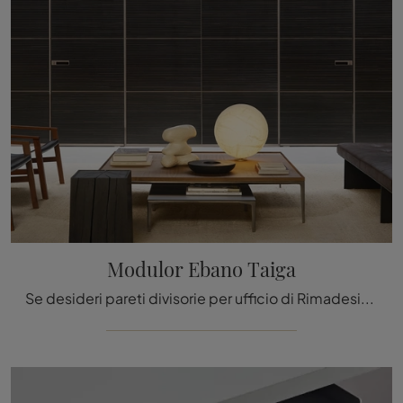
Modulor Ebano Taiga
Se desideri pareti divisorie per ufficio di Rimadesio, clicca e scopri di più sul modello Modulor Ebano Taiga in vetro per l'ambiente lavorativo!