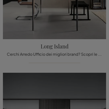
Long Island
Cerchi Arredo Ufficio dei migliori brand? Scopri le diverse proposte di scrivanie operative in vetro, come il modello Long Island di Rimadesio.