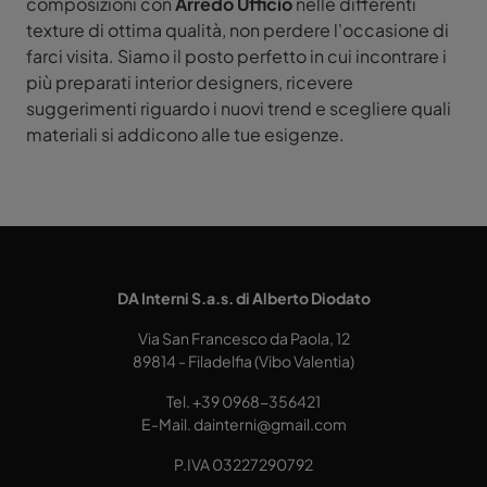
composizioni con
Arredo Ufficio
nelle differenti
texture di ottima qualità, non perdere l'occasione di
farci visita. Siamo il posto perfetto in cui incontrare i
più preparati interior designers, ricevere
suggerimenti riguardo i nuovi trend e scegliere quali
materiali si addicono alle tue esigenze.
DA Interni S.a.s. di Alberto Diodato
Via San Francesco da Paola, 12
89814 - Filadelfia (Vibo Valentia)
Tel.
+39 0968-356421
E-Mail.
dainterni@gmail.com
P.IVA 03227290792