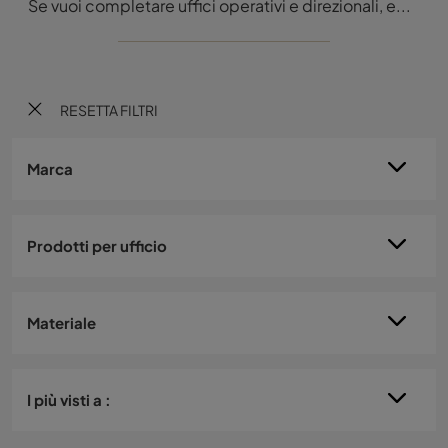
Se vuoi completare uffici operativi e direzionali, ecco qui il modello Spazio e Zen di Rimadesio tra differenti soluzioni di pareti divisorie per ...
RESETTA FILTRI
Marca
Prodotti per ufficio
Materiale
I più visti a :