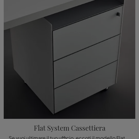
Flat System Cassettiera
Se vuoi ultimare il tuo ufficio, eccoti il modello Flat System Cassettiera di Rimadesio tra differenti soluzioni di cassettiere per ufficio.