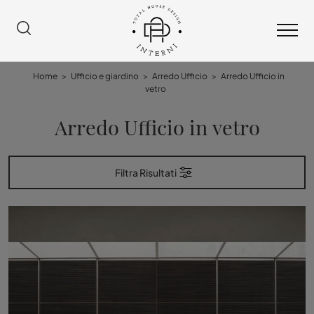
Home
>
Ufficio e giardino
>
Arredo Ufficio
>
Arredo Ufficio in
vetro
Arredo Ufficio in vetro
Filtra Risultati