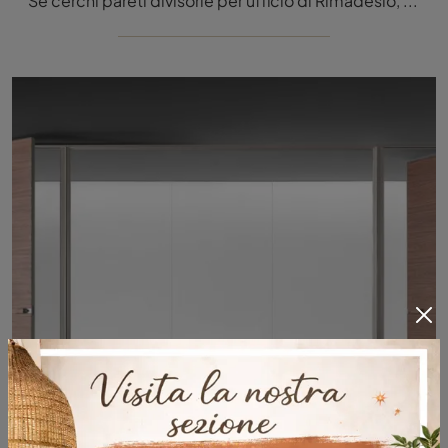
Se cerchi pareti divisorie per ufficio di Rimadesio, clicca e ottieni informazioni sul modello Spazio e Graphis Plus in vetro per gli ambienti di ...