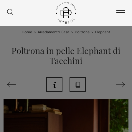
Home
>
Arredamento Casa
>
Poltrone
>
Elephant
Poltrona in pelle Elephant di
Tacchini