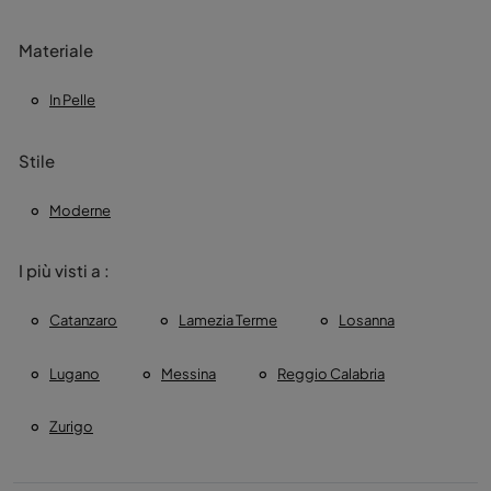
Materiale
In Pelle
Stile
Moderne
I più visti a :
Catanzaro
Lamezia Terme
Losanna
Lugano
Messina
Reggio Calabria
Zurigo