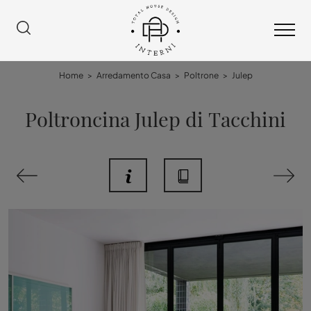
Home
>
Arredamento Casa
>
Poltrone
>
Julep
Poltroncina Julep di Tacchini