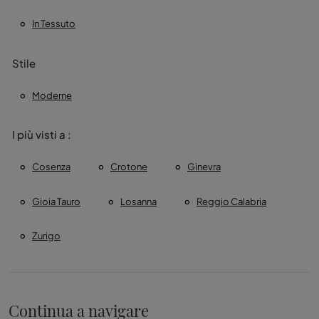
In Tessuto
Stile
Moderne
I più visti a :
Cosenza
Crotone
Ginevra
Gioia Tauro
Losanna
Reggio Calabria
Zurigo
Continua a navigare