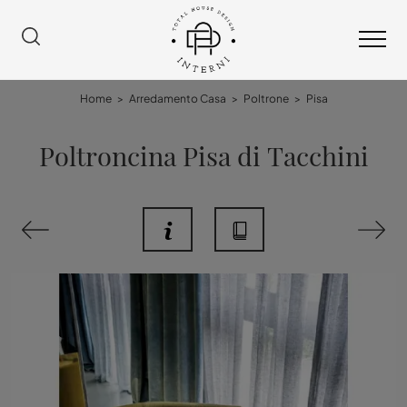
Home
>
Arredamento Casa
>
Poltrone
>
Pisa
Poltroncina Pisa di Tacchini