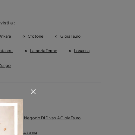
 visti a :
Ankara
Crotone
Gioia Tauro
Istanbul
Lamezia Terme
Losanna
Zurigo
tone
Negozio Di Divani A Gioia Tauro
 Di Divani A Losanna