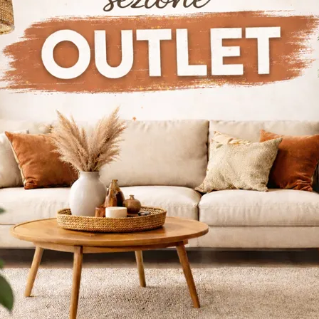
nkara
Salotti Lago Istanbul
Salotti Lago Losanna
loghi
Richiedi M