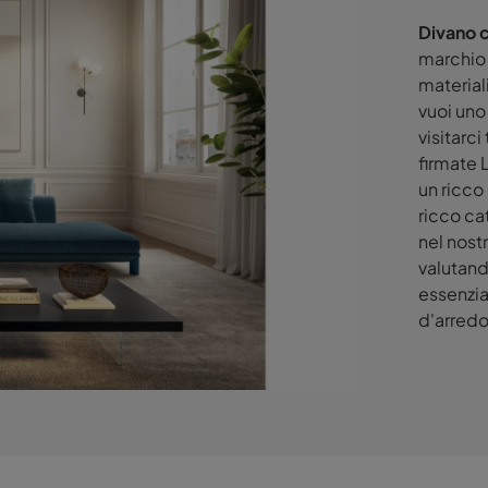
Divano c
marchio 
material
vuoi uno
visitarc
firmate 
un ricco
ricco ca
nel nost
valutand
essenzia
d'arredo