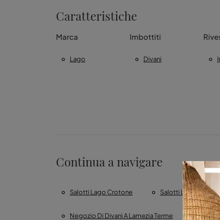
Caratteristiche
Marca
Imbottiti
Rive
Lago
Divani
Continua a navigare
Salotti Lago Crotone
Salotti Lago Gioia T
Negozio Di Divani A Lamezia Terme
Negozi