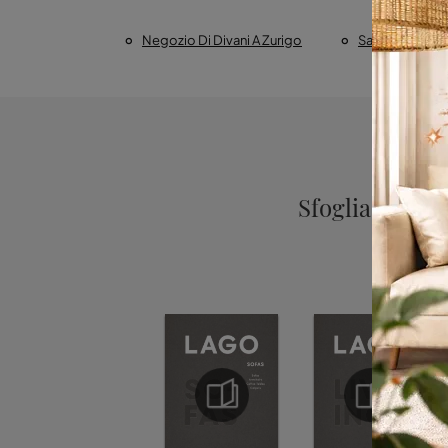
Negozio Di Divani A Zurigo
Salotti Lago A
Sfoglia i cata