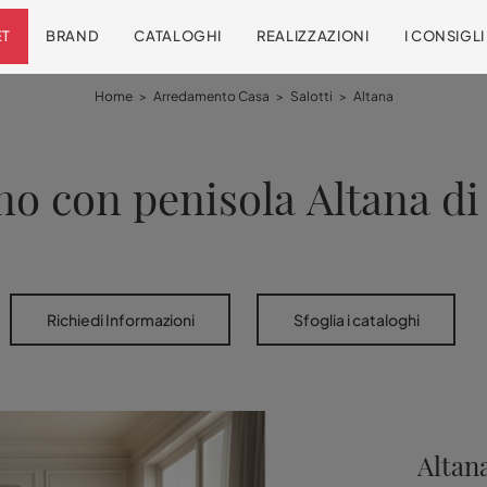
ET
BRAND
CATALOGHI
REALIZZAZIONI
I CONSIGL
Home
>
Arredamento Casa
>
Salotti
>
Altana
no con penisola Altana di
Richiedi Informazioni
Sfoglia i cataloghi
Altan