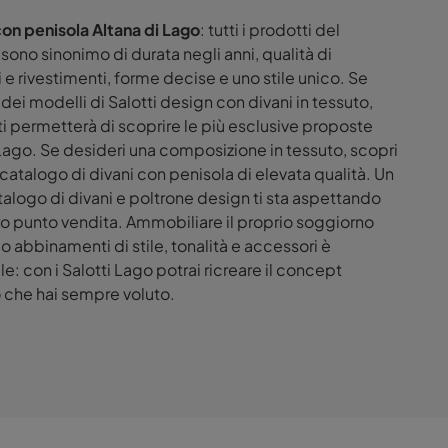
on penisola Altana di Lago
: tutti i prodotti del
sono sinonimo di durata negli anni, qualità di
i e rivestimenti, forme decise e uno stile unico. Se
 dei modelli di Salotti design con divani in tessuto,
i ti permetterà di scoprire le più esclusive proposte
Lago. Se desideri una composizione in tessuto, scopri
 catalogo di divani con penisola di elevata qualità. Un
talogo di divani e poltrone design ti sta aspettando
ro punto vendita. Ammobiliare il proprio soggiorno
o abbinamenti di stile, tonalità e accessori è
le: con i Salotti Lago potrai ricreare il concept
 che hai sempre voluto.