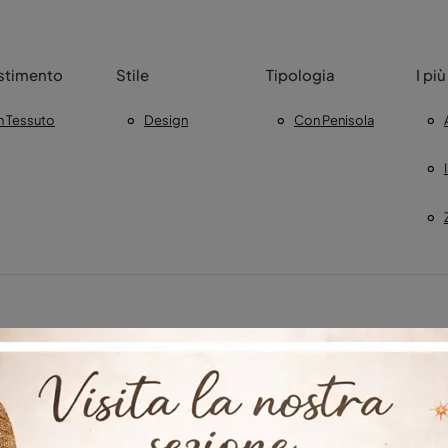
stimento
Stile
Tipologia
I più
In Tessuto
Design
Con Penisola
auro
Salotti Lago Lamezia Terme
Negozio Di Divani A Cro
o Di Divani A Ankara
Negozio Di Divani A Istanbul
Negozio