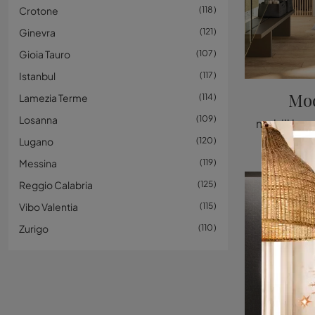
Crotone
118
Ginevra
121
Gioia Tauro
107
Istanbul
117
Mod
Lamezia Terme
114
Losanna
109
Lugano
120
Messina
119
Reggio Calabria
125
Vibo Valentia
115
Zurigo
110