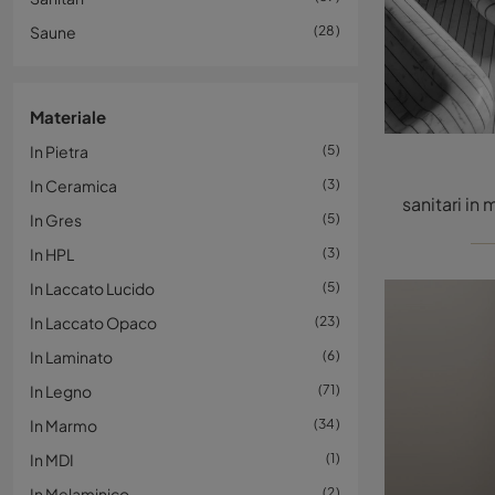
Saune
28
Materiale
In Pietra
5
In Ceramica
3
In Gres
5
In HPL
3
In Laccato Lucido
5
In Laccato Opaco
23
In Laminato
6
In Legno
71
In Marmo
34
In MDI
1
In Melaminico
2