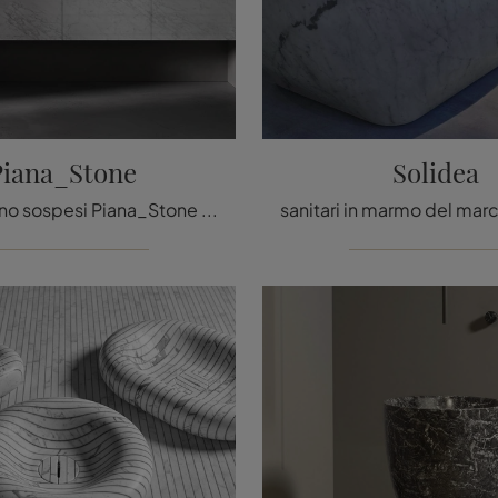
Piana_Stone
Solidea
mobili bagno sospesi Piana_Stone di Antoniolupi: scopri l'Arredo Bagno in marmo design e arreda la stanza del benessere.