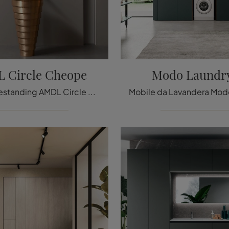
 Circle Cheope
Modo Laundr
Lavabo freestanding AMDL Circle Cheope di Antoniolupi: clicca e scopri di più su sanitari in metallo e elementi accessori della marca.