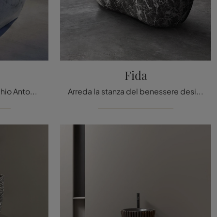
Fida
sanitari in marmo del marchio Antoniolupi: clicca e scopri l'arredo bagno design Solidea per la stanza del benessere.
Arreda la stanza del benessere design alla perfezione con Fida, sanitari e accessori in marmo di Antoniolupi.