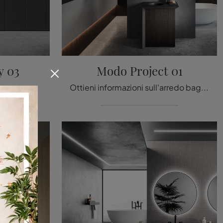
y 03
Modo Project 01
Arreda la stanza del benessere moderno ottimamente con Modo Laundry 03, mobili bagno per lavanderia e oggetti in melaminico di Arrital.
Ottieni informazioni sull'arredo bagno moderno: mobili bagno a terra in legno come il modello Modo Project 01 di Arrital ti attendono.