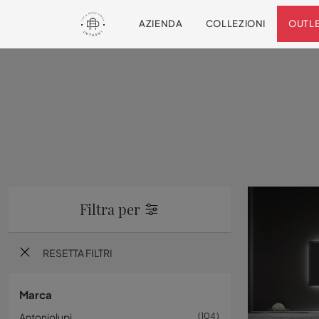
AZIENDA
COLLEZIONI
OUTL
Filtra per
RESETTA FILTRI
Marca
Antoniolupi
104