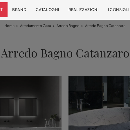
ET
BRAND
CATALOGHI
REALIZZAZIONI
I CONSIGL
Home
>
Arredamento Casa
>
Arredo Bagno
>
Arredo Bagno Catanzaro
Arredo Bagno Catanzaro