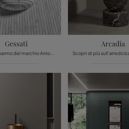
Gessati
Arcadia
sanitari in marmo del marchio Antoniolupi: clicca e scopri l'arredo bagno design Gessati per il bagno di casa.