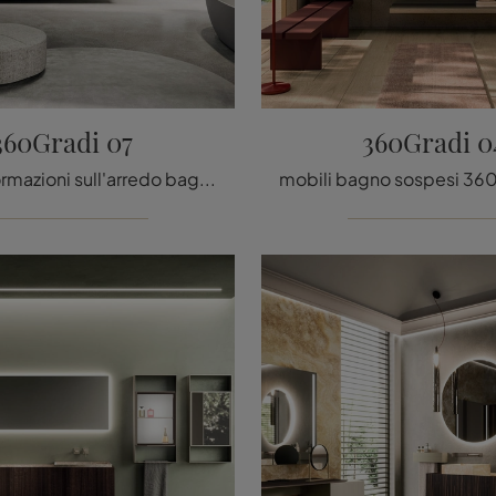
360Gradi 07
360Gradi 0
Ottieni informazioni sull'arredo bagno design: mobili bagno sospesi in legno come il modello 360Gradi 07 di Arrital ti attendono.