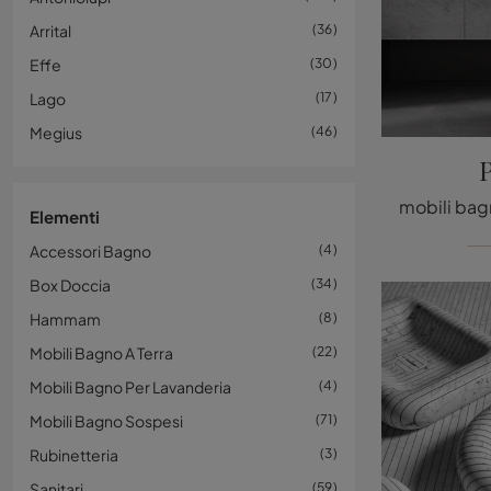
Arrital
36
Effe
30
Lago
17
Megius
46
Elementi
Accessori Bagno
4
Box Doccia
34
Hammam
8
Mobili Bagno A Terra
22
Mobili Bagno Per Lavanderia
4
Mobili Bagno Sospesi
71
Rubinetteria
3
Sanitari
59