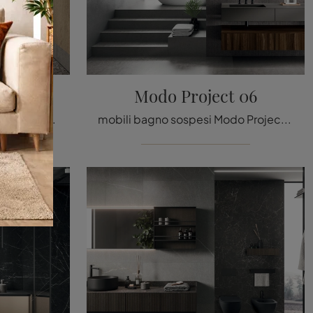
 05
Modo Project 06
Mobile da Bagno sospeso Modo Project 05 di Arrital: clicca e scopri di più su mobili bagno sospesi in legno e elementi accessori della marca.
mobili bagno sospesi Modo Project 06 di Arrital: scopri l'Arredo Bagno in legno moderno e arreda il bagno di casa.