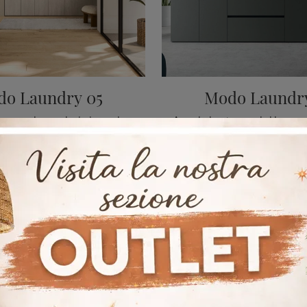
o Laundry 05
Modo Laundr
mobili bagno per lavanderia in melaminico della marca Arrital: clicca e scopri l'arredo bagno moderno Modo Laundry 05 per il bagno di casa.