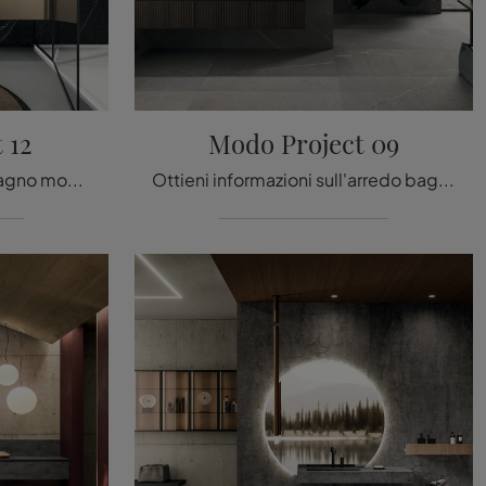
 12
Modo Project 09
Scopri di più sull'arredo bagno moderno: mobili bagno sospesi in metallo come il modello Modo Project 12 di Arrital ti attendono.
Ottieni informazioni sull'arredo bagno moderno: mobili bagno sospesi in legno come il modello Modo Project 09 di Arrital ti attendono.