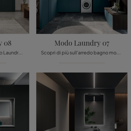
y 08
Modo Laundry 07
Mobile da Lavandera Modo Laundry 08 di Arrital: clicca e ottieni informazioni su mobili bagno per lavanderia in HPL e elementi accessori del marchio.
Scopri di più sull'arredo bagno moderno: mobili bagno per lavanderia in laccato opaco come il modello Modo Laundry 07 di Arrital ti attendono.