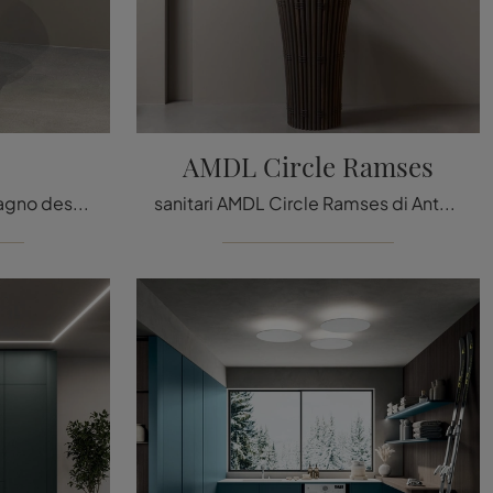
AMDL Circle Ramses
Scopri di più sull'arredo bagno design: sanitari in marmo come il modello Arcadia di Antoniolupi ti aspettano.
sanitari AMDL Circle Ramses di Antoniolupi: scopri l'Arredo Bagno in legno design e arreda il bagno di casa.