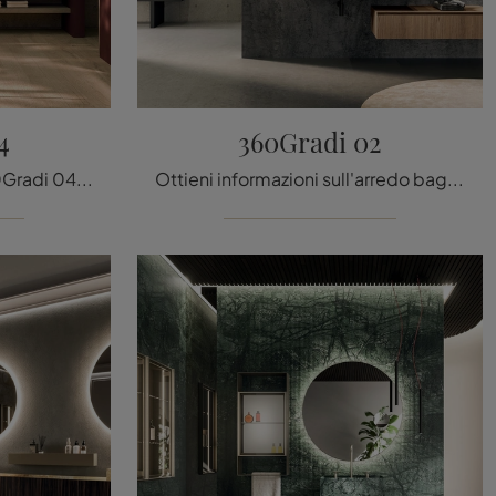
4
360Gradi 02
mobili bagno sospesi 360Gradi 04 di Arrital: scopri l'Arredo Bagno in resina minerale design e arreda il tuo bagno.
Ottieni informazioni sull'arredo bagno design: mobili bagno sospesi in legno come il modello 360Gradi 02 di Arrital ti aspettano.