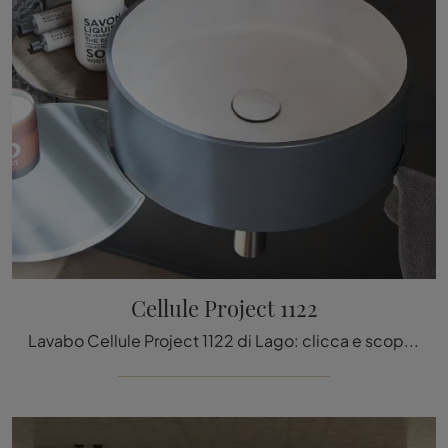
Cellule Project 1122
Lavabo Cellule Project 1122 di Lago: clicca e scopri di più su sanitari in laccato opaco e accessori dell'azienda.