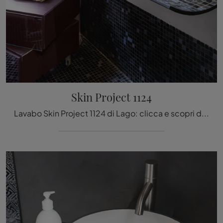
Skin Project 1124
Lavabo Skin Project 1124 di Lago: clicca e scopri di più su sanitari in resina minerale e accessori della marca.