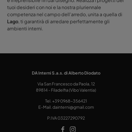
e irreprensibile fin dal disegno. Realizza i progetti dei
tuoi desideri con noi e la nostra pluriennale
competenza nel campo dell'arredo, unita a quella di
Lago
, ti garantirà di arredare perfettamente gli
ambienti interni.
DA Interni S.a.s. di Alberto Diodato
Via San Francesco da Paola, 12
89814 - Filadelfia (Vibo Valentia)
Tel.
+39 0968-356421
E-Mail.
dainterni@gmail.com
P.IVA 03227290792