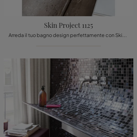
Skin Project 1125
Arreda il tuo bagno design perfettamente con Skin Project 1125, sanitari e accessori in resina minerale di Lago.