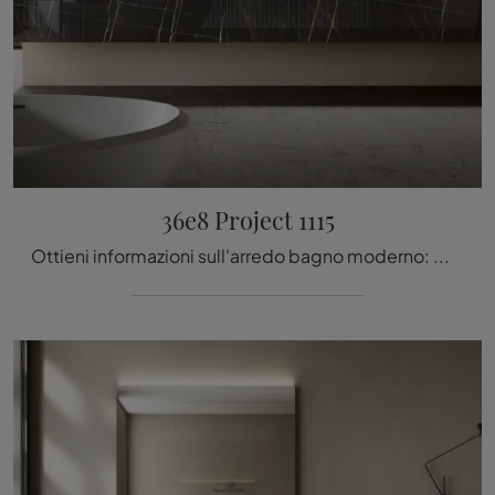
36e8 Project 1115
Ottieni informazioni sull'arredo bagno moderno: mobili bagno sospesi in vetro come il modello 36e8 Project 1115 di Lago ti aspettano.