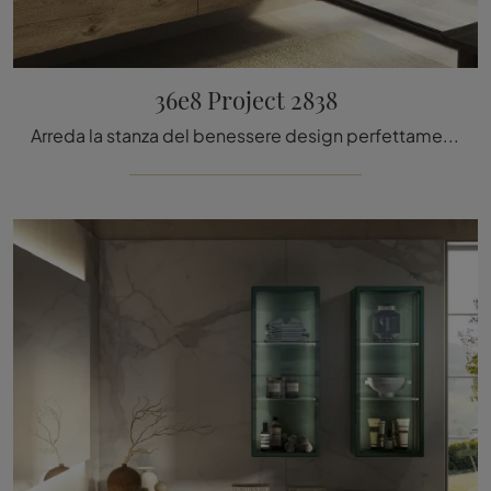
36e8 Project 2838
Arreda la stanza del benessere design perfettamente con 36e8 Project 2838, mobili bagno sospesi e oggetti in legno di Lago.