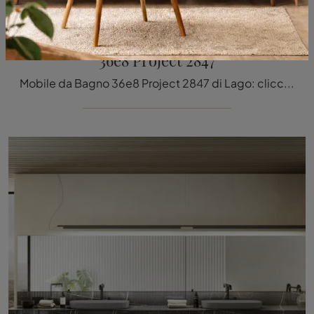
36e8 Project 2847
Mobile da Bagno 36e8 Project 2847 di Lago: clicca e scopri di più su mobili bagno sospesi in vetro e accessori del marchio.