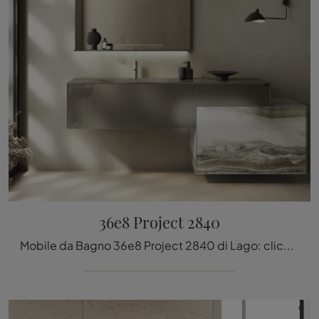
36e8 Project 2840
Mobile da Bagno 36e8 Project 2840 di Lago: clicca e scopri di più su mobili bagno sospesi in vetro e elementi accessori del marchio.