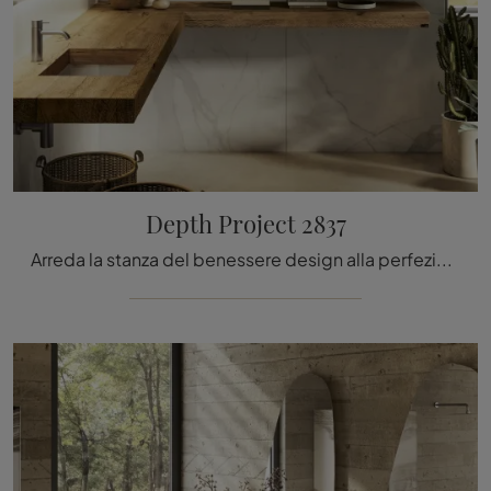
Depth Project 2837
Arreda la stanza del benessere design alla perfezione con Depth Project 2837, mobili bagno sospesi e accessori in legno di Lago.