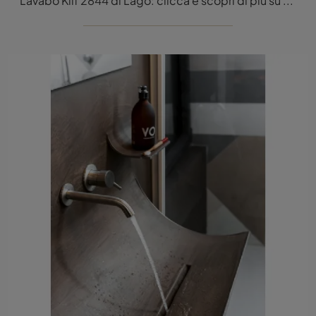
Lavabo Klif 2844 di Lago: clicca e scopri di più su sanitari in pietra e accessori della firma.