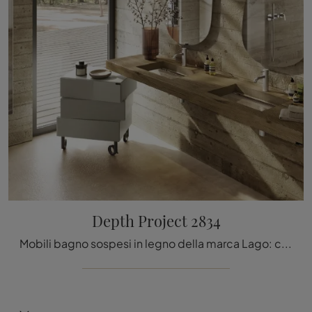
Depth Project 2834
Mobili bagno sospesi in legno della marca Lago: clicca e scopri l'arredo bagno design Depth Project 2834 per il tuo bagno.