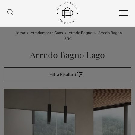
Home
>
Arredamento Casa
>
Arredo Bagno
>
Arredo Bagno
Lago
Arredo Bagno Lago
Filtra Risultati