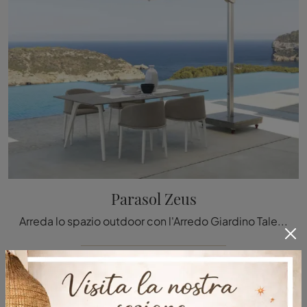
Parasol Zeus
Arreda lo spazio outdoor con l'Arredo Giardino Talenti! Set e ombrelloni in metallo, come il modello Parasol Zeus, ti attendono!