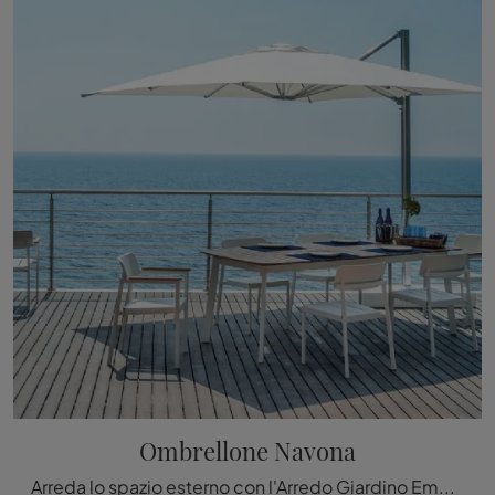
Ombrellone Navona
Arreda lo spazio esterno con l'Arredo Giardino Emu! Set e ombrelloni in metallo, come il modello Ombrellone Navona, ti aspettano!