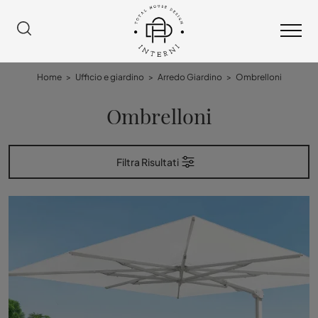
Home
>
Ufficio e giardino
>
Arredo Giardino
>
Ombrelloni
Ombrelloni
Filtra Risultati