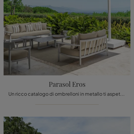
Parasol Eros
Un ricco catalogo di ombrelloni in metallo ti aspetta nel nostro punto vendita: clicca e scopri il modello Parasol Eros di Talenti.