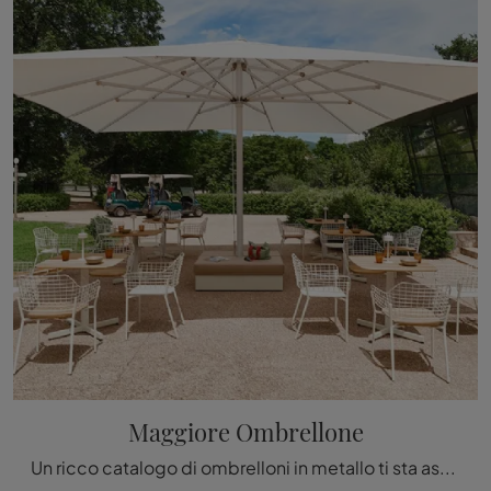
Maggiore Ombrellone
Un ricco catalogo di ombrelloni in metallo ti sta aspettando in negozio: clicca e scopri il modello Maggiore Ombrellone di Emu.