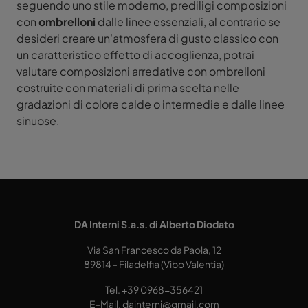
seguendo uno stile moderno, prediligi composizioni
con
ombrelloni
dalle linee essenziali, al contrario se
desideri creare un'atmosfera di gusto classico con
un caratteristico effetto di accoglienza, potrai
valutare composizioni arredative con ombrelloni
costruite con materiali di prima scelta nelle
gradazioni di colore calde o intermedie e dalle linee
sinuose.
DA Interni S.a.s. di Alberto Diodato
Via San Francesco da Paola, 12
89814 - Filadelfia (Vibo Valentia)
Tel.
+39 0968-356421
E-Mail.
dainterni@gmail.com