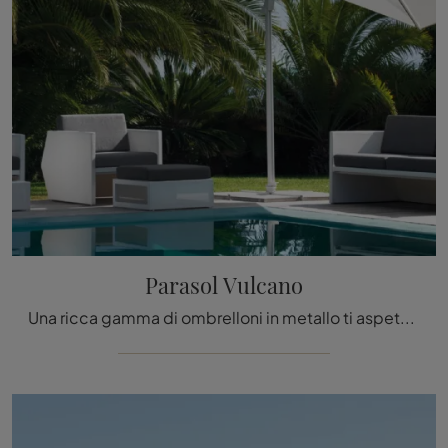
Parasol Vulcano
Una ricca gamma di ombrelloni in metallo ti aspetta in negozio: clicca e scopri il modello Parasol Vulcano di Talenti.