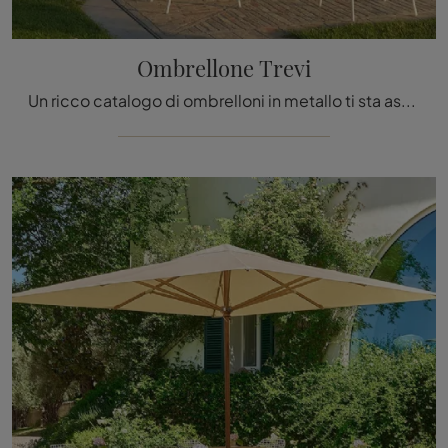
Ombrellone Trevi
Un ricco catalogo di ombrelloni in metallo ti sta aspettando in negozio: clicca e scopri il modello Ombrellone Trevi di Emu.