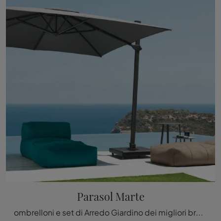
Parasol Marte
ombrelloni e set di Arredo Giardino dei migliori brand: scopri di più sul modello Parasol Marte di Talenti, clicca subito!