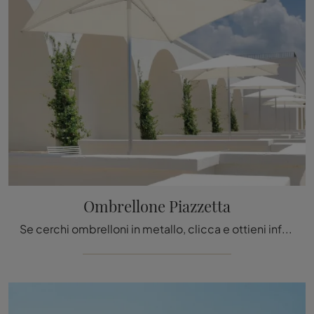
Ombrellone Piazzetta
Se cerchi ombrelloni in metallo, clicca e ottieni informazioni sul modello Ombrellone Piazzetta del brand Emu.