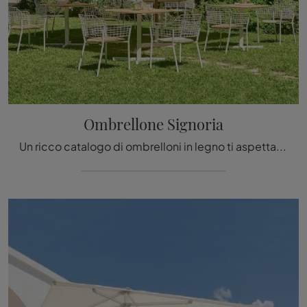
Ombrellone Signoria
Un ricco catalogo di ombrelloni in legno ti aspetta nel nostro punto vendita: clicca e scopri il modello Ombrellone Signoria di Emu.