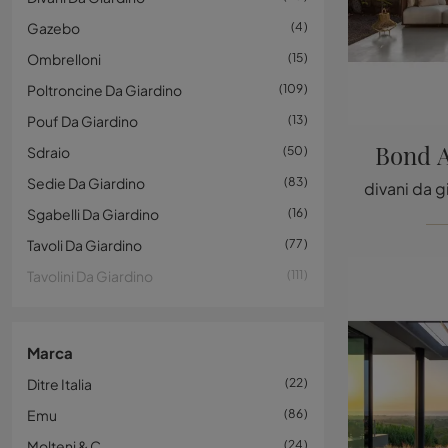
Gazebo
4
Ombrelloni
15
Poltroncine Da Giardino
109
Pouf Da Giardino
13
Bond A
Sdraio
50
Sedie Da Giardino
83
Sgabelli Da Giardino
16
Tavoli Da Giardino
77
Tavolini Da Giardino
111
Marca
Ditre Italia
22
Emu
86
Molteni & C
24