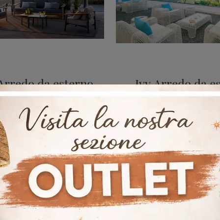
Arredo da esterno
Ivy Arredo da e
Arredo Giardino in legno: impreziosisci lo spazio esterno con tante opzioni di tavolini da giardino del marchio Emu.