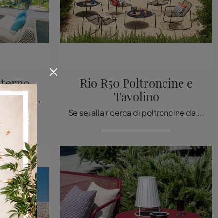
sterno
Rio R50 Poltroncine e
Tavolino
Arreda il giardino con l'Arredo Giardino Emu! Set e poltroncine da giardino in metallo, come il modello Ivy Arredo da esterno, ti aspettano!
Se sei alla ricerca di poltroncine da giardino in metallo, clicca e scopri di più sul modello Rio R50 Poltroncine e Tavolino della marca Emu.