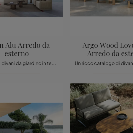
n Alu Arredo da
Argo Wood Love
esterno
Arredo da est
Se desideri divani da giardino in tessuto, clicca e scopri di più sul modello Edwin Alu Arredo da esterno dell'azienda Talenti.