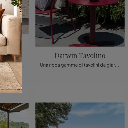
esterno
Darwin Tavolino
Arreda il giardino con l'Arredo Giardino Emu! Set e poltroncine da giardino in metallo, come il modello Angel Arredo da esterno , ti aspettano!
Una ricca gamma di tavolini da giardino in metallo ti sta aspettando nel nostro punto vendita: clicca e scopri il modello Darwin Tavolino di Emu.