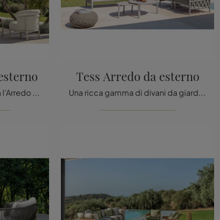
esterno
Tess Arredo da esterno
Arreda lo spazio verde con l'Arredo Giardino Talenti! Set e poltroncine da giardino in tessuto, come il modello James Arredo da esterno, ti ...
Una ricca gamma di divani da giardino in tessuto ti attende nel nostro showroom: clicca e scopri il modello Tess Arredo da esterno di Talenti.