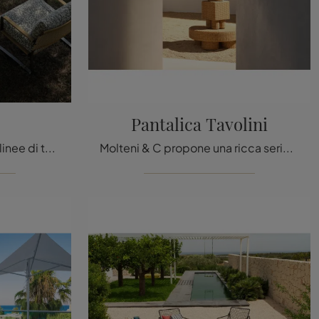
Pantalica Tavolini
Materiali di lunga durata e linee di tendenza contraddistinguono questo modello di tavolini da giardino in pietra di Molteni & C, sinonimo di qualità ...
Molteni & C propone una ricca serie di tavolini da giardino in rattan, per organizzare i tuoi spazi verdi mixando perfettamente funzionalità e stile.