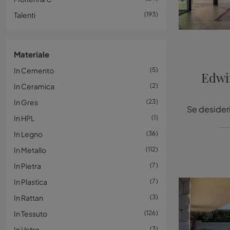
Talenti
193
Materiale
In Cemento
5
Edwi
In Ceramica
2
In Gres
23
In HPL
1
In Legno
36
In Metallo
112
In Pietra
7
In Plastica
7
In Rattan
3
In Tessuto
126
In Vetro
3