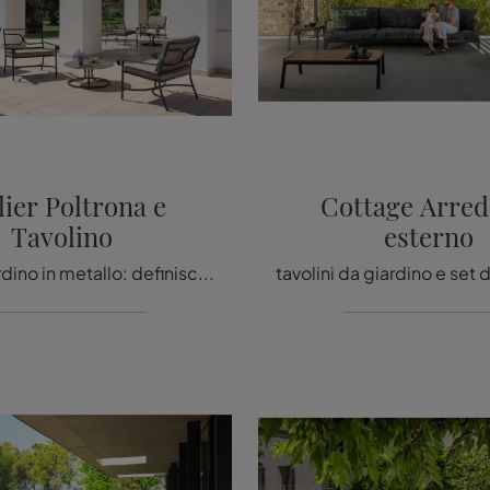
lier Poltrona e
Cottage Arred
Tavolino
esterno
Arredo Giardino in metallo: definisci il giardino con svariate offerte di tavolini da giardino della firma Emu.