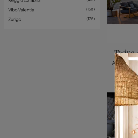
Reggio Calabria
Vibo Valentia
158
Zurigo
175
Twins 