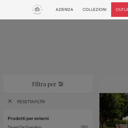
AZIENDA
COLLEZIONI
OUTL
Filtra per
RESETTA FILTRI
Prodotti per esterni
Divani Da Giardino
90