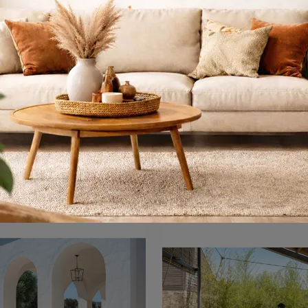
Arredo da esterno
Angel Arredo da 
poltroncine da giardino e set di Arredo Giardino delle migliori marche: scopri di più sul modello Athena Arredo da esterno di Emu, clicca subito!