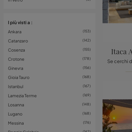
I più visti a :
Ankara
153
Catanzaro
142
Itaca 
Cosenza
155
Crotone
178
Ginevra
156
Gioia Tauro
168
Istanbul
167
Lamezia Terme
169
Losanna
148
Lugano
168
Messina
176
162