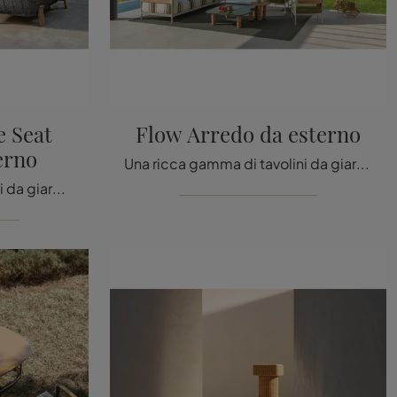
 Seat
Flow Arredo da esterno
erno
Una ricca gamma di tavolini da giardino in tessuto ti aspetta in negozio: clicca e scopri il modello Flow Arredo da esterno di Talenti.
Un ricco catalogo di divani da giardino in tessuto ti attende nel nostro punto vendita: clicca e scopri il modello Argo Wood Love Seat Arredo da ...