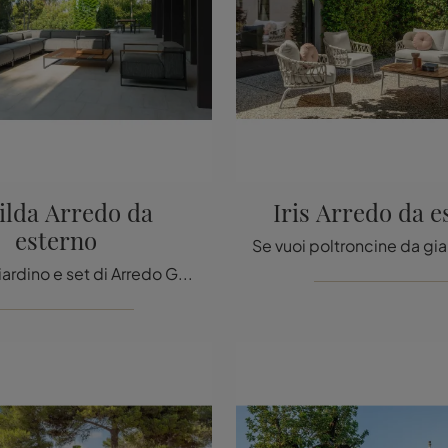
ilda Arredo da
Iris Arredo da e
esterno
divani da giardino e set di Arredo Giardino dei migliori produttori: ottieni informazioni sul modello Casilda Arredo da esterno di Talenti, clicca ...