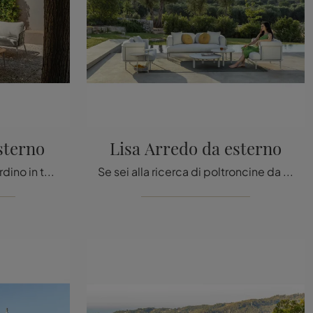
sterno
Lisa Arredo da esterno
Se vuoi poltroncine da giardino in tessuto, clicca e ottieni informazioni sul modello Iris Arredo da esterno dell'azienda Talenti.
Se sei alla ricerca di poltroncine da giardino in tessuto, clicca e scopri di più sul modello Lisa Arredo da esterno della firma Talenti.