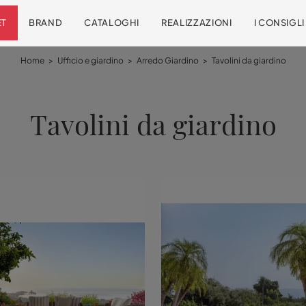
ET
BRAND
CATALOGHI
REALIZZAZIONI
I CONSIGL
Home
>
Ufficio e giardino
>
Arredo Giardino
>
Tavolini da giardino
Tavolini da giardino