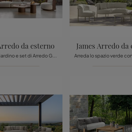
rredo da esterno
James Arredo da 
divani da giardino e set di Arredo Giardino delle migliori marche: ottieni informazioni sul modello Bond Arredo da esterno di Talenti, clicca subito!