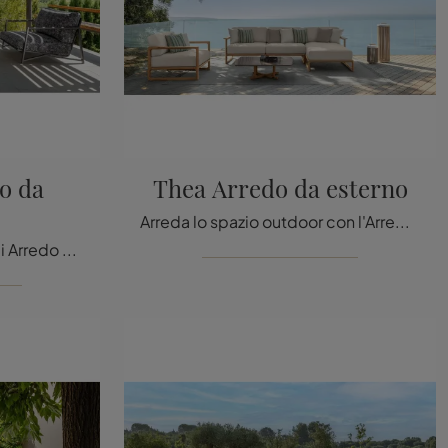
o da
Thea Arredo da esterno
Arreda lo spazio outdoor con l'Arredo Giardino Talenti! Set e poltroncine da giardino in tessuto, come il modello Thea Arredo da esterno, ti ...
tavolini da giardino e set di Arredo Giardino dei migliori produttori: ottieni informazioni sul modello Cottage Arredo da esterno di Talenti, clicca ...