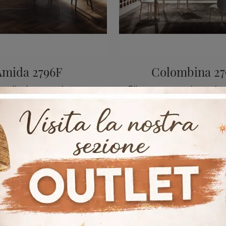
Amida 2796F
Colombina 27
Cerchi una sedia da pranzo in tessuto? Clicca e scopri il modello Amida 2796F di Lago per ultimare i tuoi locali al meglio.