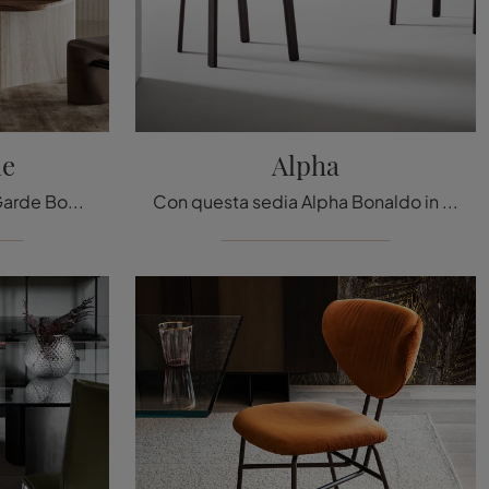
de
Alpha
Con questa sedia Avant-Garde Bonaldo in tessuto, una tra le nostre sedute fisse design, potrai completare i tuoi interni.
Con questa sedia Alpha Bonaldo in pelle, una tra le nostre sedute fisse design, potrai completare i tuoi spazi.