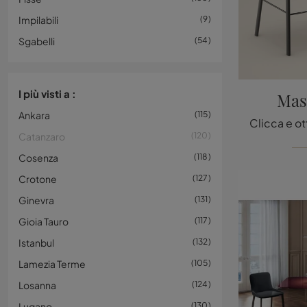
Impilabili
9
Sgabelli
54
I più visti a :
Mas
Ankara
115
Catanzaro
120
Cosenza
118
Crotone
127
Ginevra
131
Gioia Tauro
117
Istanbul
132
Lamezia Terme
105
Losanna
124
Lugano
130