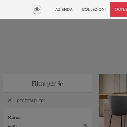
AZIENDA
COLLEZIONI
OUTL
Filtra per
RESETTA FILTRI
Marca
Arrital
5