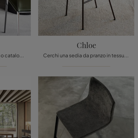
Chloe
Clicca per scoprire un ricco catalogo di sedie fisse per stanze design: il modello Eva di Cattelan Italia ti aspetta!
Cerchi una sedia da pranzo in tessuto? Clicca e scopri il modello Chloe di Cattelan Italia per completare i tuoi interni alla perfezione.