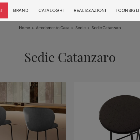
ET
BRAND
CATALOGHI
REALIZZAZIONI
I CONSIGL
Home
>
Arredamento Casa
>
Sedie
>
Sedie Catanzaro
Sedie Catanzaro