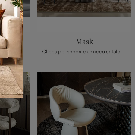
bello
Mask
Con questa sedia Youpi Too Sgabello Bonaldo in tessuto, una delle nostre sedute sgabelli design, potrai impreziosire i tuoi spazi.
Clicca per scoprire un ricco catalogo di sedie fisse per stanze moderne: il modello Mask di Bonaldo ti aspetta!