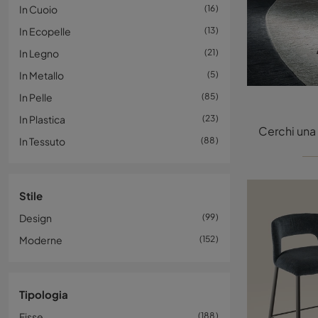
In Cuoio
16
In Ecopelle
13
In Legno
21
In Metallo
5
In Pelle
85
In Plastica
23
In Tessuto
88
Stile
Design
99
Moderne
152
Tipologia
Fisse
188