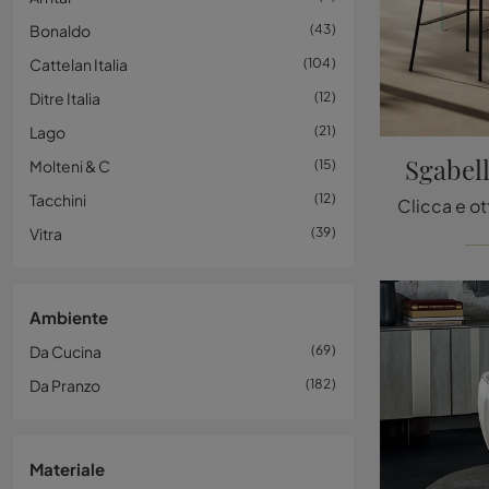
Bonaldo
43
Cattelan Italia
104
Ditre Italia
12
Lago
21
Sgabel
Molteni & C
15
Tacchini
12
Vitra
39
Ambiente
Da Cucina
69
Da Pranzo
182
Materiale