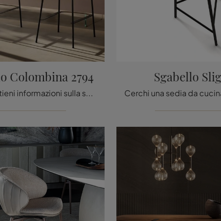
lo Colombina 2794
Sgabello Sli
Clicca e ottieni informazioni sulla seduta Sgabello Colombina 2794 di Lago in tessuto: le più originali Sedie sgabelli moderne ti aspettano.