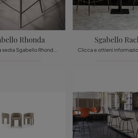
abello Rhonda
Sgabello Rac
Con questa sedia Sgabello Rhonda Cattelan Italia in pelle, una delle nostre sedute sgabelli design, potrai valorizzare i tuoi locali.