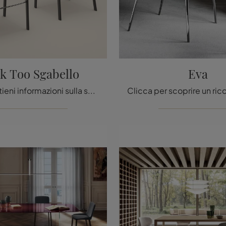
k Too Sgabello
Eva
Clicca e ottieni informazioni sulla sedia Mask Too Sgabello di Bonaldo in tessuto: le più originali Sedie sgabelli moderne ti attendono.