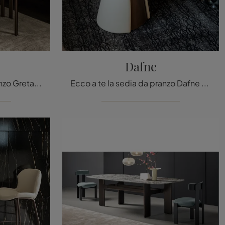
Dafne
Ti offriamo la sedia da pranzo Greta per ambientazioni moderne, tra le più originali Sedie fisse di Cattelan Italia.
Ecco a te la sedia da pranzo Dafne per atmosfere design, tra le più originali Sedie fisse di Cattelan Italia.