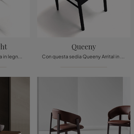
ght
Queeny
Cerchi una sedia da cucina in legno? Clicca e scopri il modello Sgabello Slight di Arrital per completare i tuoi spazi perfettamente.
Con questa sedia Queeny Arrital in legno, una tra le nostre sedute fisse moderne, potrai arricchire i tuoi spazi.