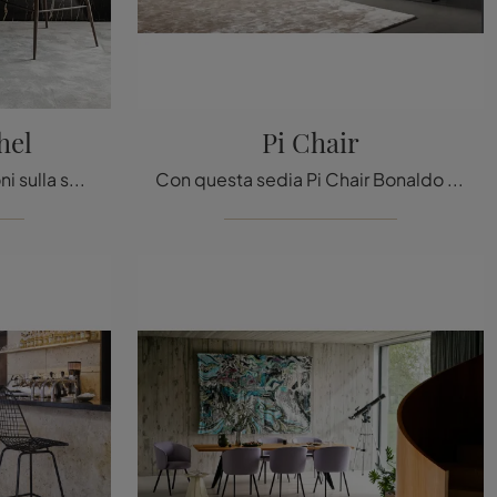
hel
Pi Chair
Clicca e ottieni informazioni sulla sedia Sgabello Rachel di Cattelan Italia in pelle: le più esclusive Sedie sgabelli design ti aspettano.
Con questa sedia Pi Chair Bonaldo in tessuto, una delle nostre sedute fisse design, potrai arricchire i tuoi interni.