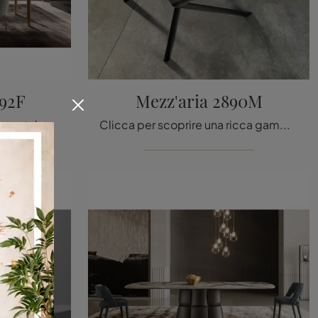
92F
Mezz'aria 2890M
Clicca per scoprire un ricco catalogo di sedie fisse per stanze moderne: il modello Colombina 2792F di Lago ti sta aspettando!
Clicca per scoprire una ricca gamma di sedie fisse per stanze design: il modello Mezz'aria 2890M di Lago ti aspetta!