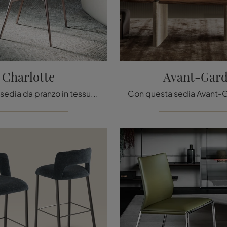
Charlotte
Avant-Gar
Cerchi una sedia da pranzo in tessuto? Clicca e scopri il modello Charlotte di Cattelan Italia per ultimare i tuoi interni al meglio.