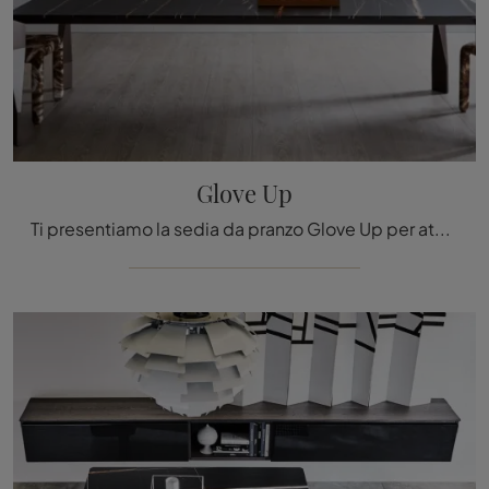
Glove Up
Ti presentiamo la sedia da pranzo Glove Up per atmosfere design, tra le più originali Sedie fisse di Molteni & C.