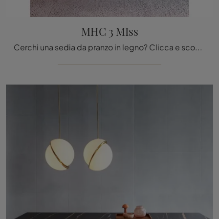
MHC 3 MIss
Cerchi una sedia da pranzo in legno? Clicca e scopri il modello MHC 3 MIss di Molteni & C per completare i tuoi locali alla perfezione.