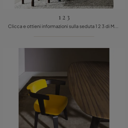
1 2 3
Clicca e ottieni informazioni sulla seduta 1 2 3 di Molteni & C in legno: le più belle Sedie fisse design ti aspettano.