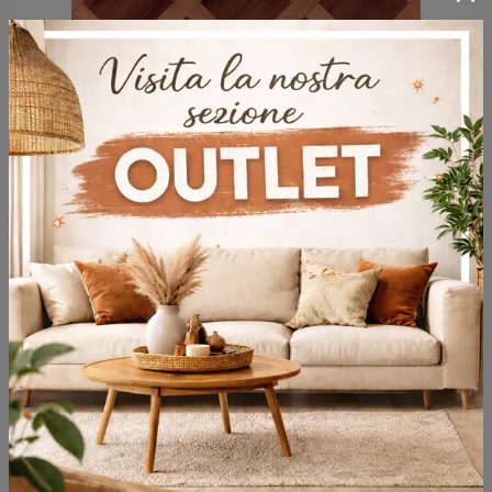
D 235 1
Clicca per scoprire un ricco catalogo di sedie fisse per stanze design: il modello D 235 1 di Molteni & C ti sta aspettando!