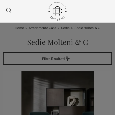
Home
>
Arredamento Casa
>
Sedie
>
Sedie Molteni & C
Sedie Molteni & C
Filtra Risultati