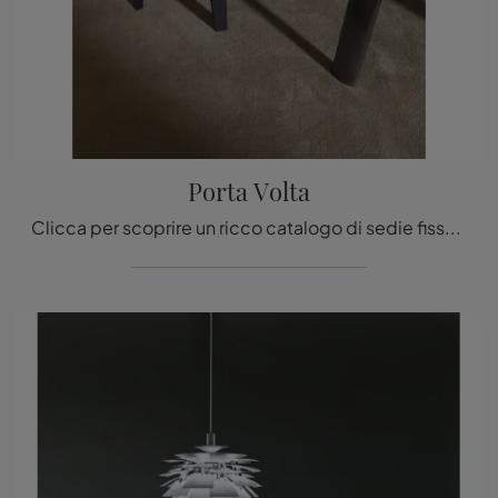
Porta Volta
Clicca per scoprire un ricco catalogo di sedie fisse per stanze design: il modello Porta Volta di Molteni & C ti attende!