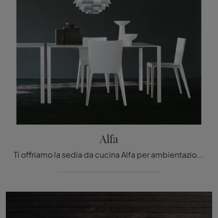
Alfa
Ti offriamo la sedia da cucina Alfa per ambientazioni design, tra le più originali Sedie fisse di Molteni & C.