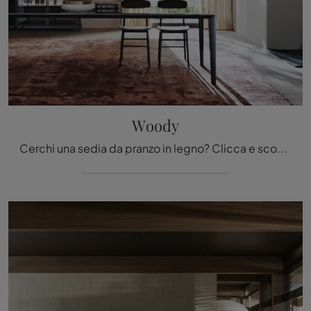
Woody
Cerchi una sedia da pranzo in legno? Clicca e scopri il modello Woody di Molteni & C per ultimare i tuoi locali al meglio.