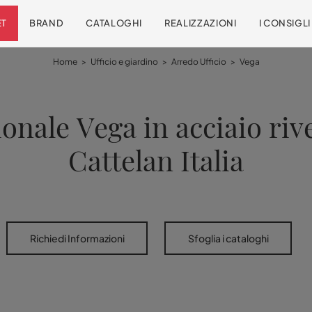
ET
BRAND
CATALOGHI
REALIZZAZIONI
I CONSIGL
Home
>
Ufficio e giardino
>
Arredo Ufficio
>
Vega
onale Vega in acciaio rive
Cattelan Italia
Richiedi Informazioni
Sfoglia i cataloghi