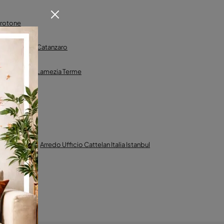
 Crotone
Direzionali A Catanzaro
Direzionali A Lamezia Terme
entia
Arredo Ufficio Cattelan Italia Istanbul
nali A Lugano