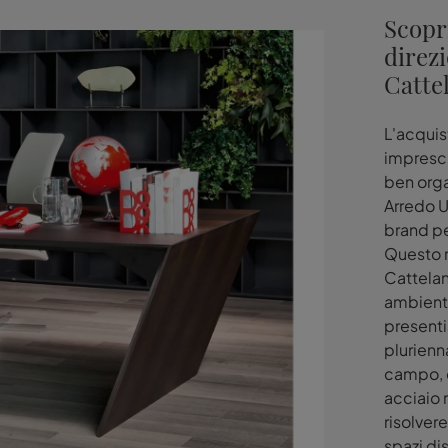
Scopri
direzi
Cattel
L'acquis
impresci
ben orga
Arredo Uf
brand pe
Questo m
Cattelan
ambienti
presenti
plurienn
campo, c
acciaio r
risolvere
spazi di