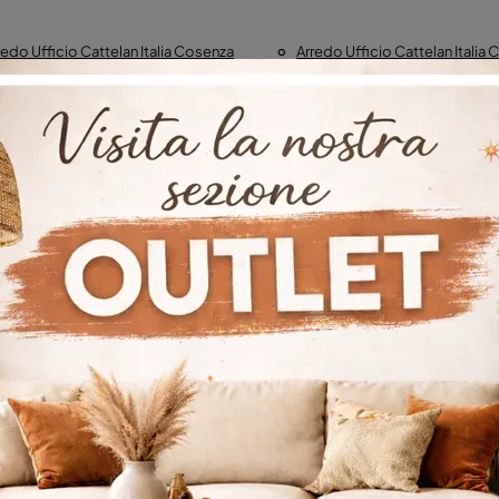
redo Ufficio Cattelan Italia Cosenza
Arredo Ufficio Cattelan Italia
Arredo Ufficio Cattelan Italia Vibo Valentia
Negozio Di Scrivanie 
Negozio Di Scrivanie Direzionali A Crotone
Negozio Di Scrivanie 
Negozio Di Scrivanie Direzionali Cattelan Italia Catanzaro
senza
Negozio Di Scrivanie Direzionali Cattelan Italia Crotone
mezia Terme
Negozio Di Scrivanie Direzionali Cattelan Italia Vibo Val
io Di Scrivanie Direzionali A Istanbul
Negozio Di Scrivanie Direzio
nbul
Negozio Di Scrivanie Direzionali Cattelan Italia Lugano