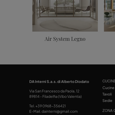
Air System Legno
CUCIN
DA Interni S.a.s. di Alberto Diodato
Cucine
Via San Francesco da Paola, 12
Tavoli
89814 - Filadelfia (Vibo Valentia)
Sedie
Tel.
+39 0968-356421
ZONA 
E-Mail.
dainterni@gmail.com