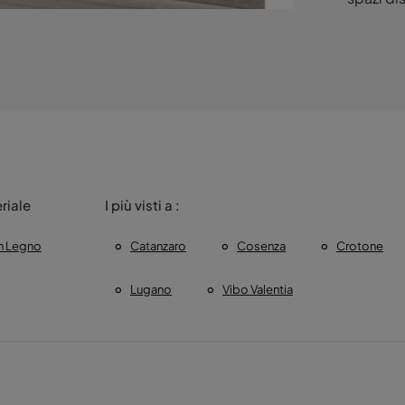
riale
I più visti a :
In Legno
Catanzaro
Cosenza
Crotone
Lugano
Vibo Valentia