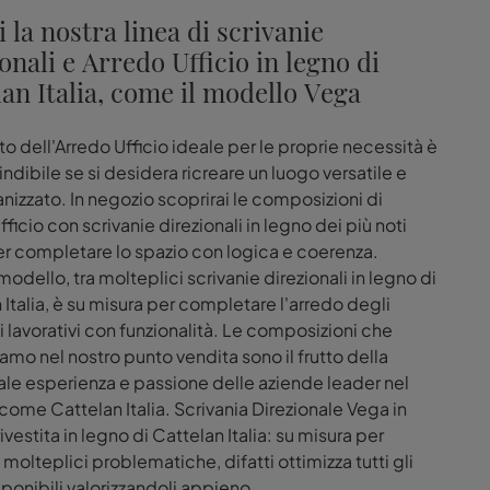
 la nostra linea di scrivanie
onali e Arredo Ufficio in legno di
an Italia, come il modello Vega
to dell'Arredo Ufficio ideale per le proprie necessità è
ndibile se si desidera ricreare un luogo versatile e
nizzato. In negozio scoprirai le composizioni di
ficio con scrivanie direzionali in legno dei più noti
r completare lo spazio con logica e coerenza.
odello, tra molteplici scrivanie direzionali in legno di
 Italia, è su misura per completare l'arredo degli
 lavorativi con funzionalità. Le composizioni che
amo nel nostro punto vendita sono il frutto della
ale esperienza e passione delle aziende leader nel
ome Cattelan Italia. Scrivania Direzionale Vega in
ivestita in legno di Cattelan Italia: su misura per
 molteplici problematiche, difatti ottimizza tutti gli
sponibili valorizzandoli appieno.