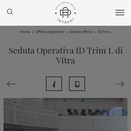
Home
>
Ufficio e giardino
>
Arredo Ufficio
>
ID Trim L
Seduta Operativa ID Trim L di
Vitra