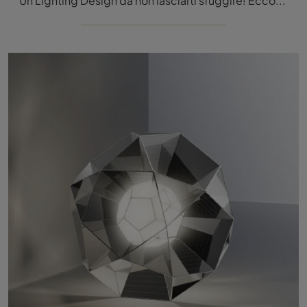
Un Lighting Design da non lasciarti sfuggire! Eccoti la lampada da tavolo Alcinoo di Artemide.