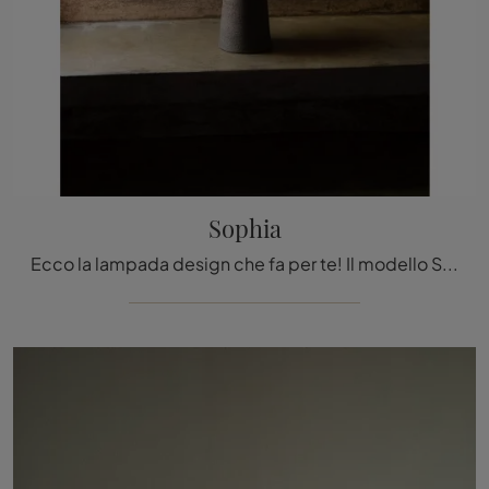
Sophia
Ecco la lampada design che fa per te! Il modello Sophia è una tra le nostre lampade da tavolo di Tacchini.