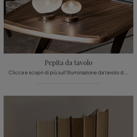
Pepita da tavolo
Clicca e scopri di più sull'Illuminazione da tavolo design di Bonaldo: il modello Pepita da tavolo in vetro ti sta aspettando!