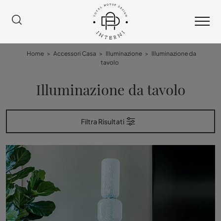
Home
>
Accessori Casa
>
Illuminazione
>
Illuminazione da
tavolo
Illuminazione da tavolo
Filtra Risultati