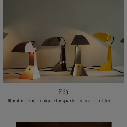
E63
Illuminazione design e lampade da tavolo: ottieni informazioni sulla lampada E63 in metallo che ti presentiamo.