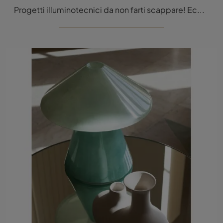
Progetti illuminotecnici da non farti scappare! Eccoti la lampada da tavolo moderna Alma di Tacchini.