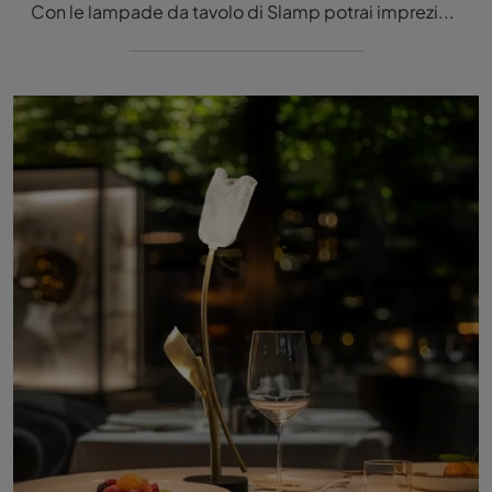
Con le lampade da tavolo di Slamp potrai impreziosire i tuoi spazi: clicca e scopri Clizia Mama Non Mama Battery!