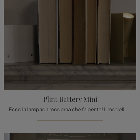
Plint Battery Mini
Ecco la lampada moderna che fa per te! Il modello Plint Battery Mini è una tra le nostre lampade da tavolo di ILTI luce.