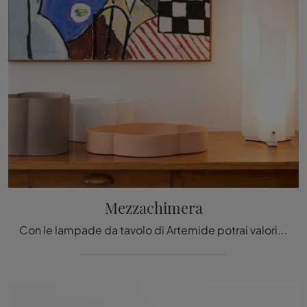
Mezzachimera
Con le lampade da tavolo di Artemide potrai valorizzare i tuoi locali: clicca e scopri Mezzachimera!