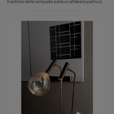
Il settore delle lampade parla un alfabeto particolare ma dialoga allo stesso tempo con le soluzioni di casa, mixando le doti di funzionalità con ...