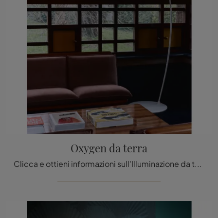
Oxygen da terra
Clicca e ottieni informazioni sull'Illuminazione da terra moderna di Stilnovo: il modello Oxygen da terra in metallo ti sta aspettando!