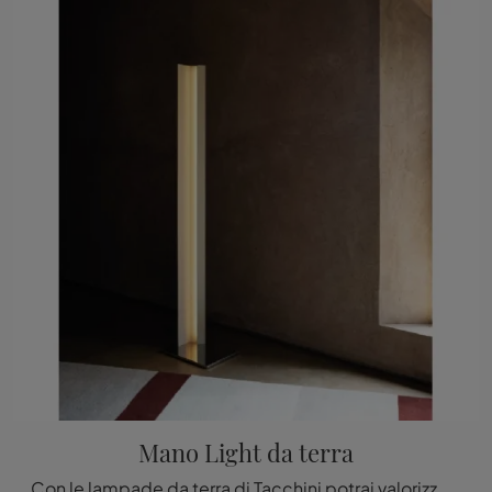
Mano Light da terra
Con le lampade da terra di Tacchini potrai valorizzare i tuoi interni: clicca e scopri l'Illuminazione moderna Mano Light da terra!