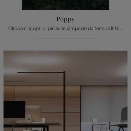
Poppy
Clicca e scopri di più sulle lampade da terra di ILTI luce: il modello Poppy in metallo ti sta aspettando!