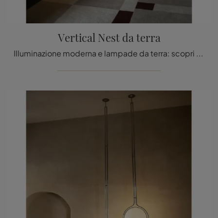
Vertical Nest da terra
Illuminazione moderna e lampade da terra: scopri di più sulla lampada Vertical Nest da terra in policarbonato che ti proponiamo.