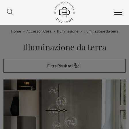
Home
>
Accessori Casa
>
Illuminazione
>
Illuminazione da terra
Illuminazione da terra
Filtra Risultati