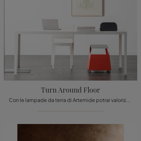
Turn Around Floor
Con le lampade da terra di Artemide potrai valorizzare i tuoi spazi: clicca e scopri Turn Around Floor!