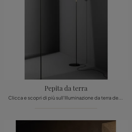
Pepita da terra
Clicca e scopri di più sull'Illuminazione da terra design di Bonaldo: il modello Pepita da terra in vetro ti attende!