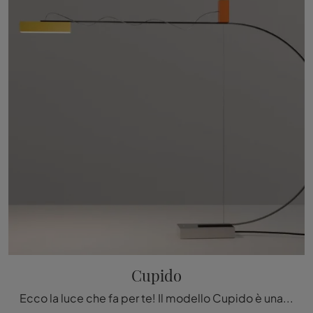
Cupido
Ecco la luce che fa per te! Il modello Cupido è una tra le nostre lampade da terra di Nemo.