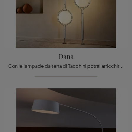
Dana
Con le lampade da terra di Tacchini potrai arricchire i tuoi interni: clicca e scopri l'Illuminazione design Dana!