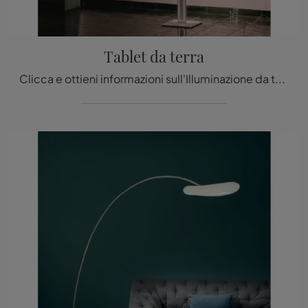
Tablet da terra
Clicca e ottieni informazioni sull'Illuminazione da terra moderna di Stilnovo: il modello Tablet da terra in metallo ti attende!