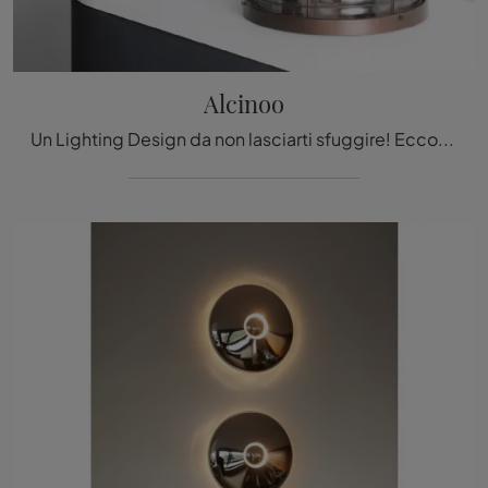
Alcinoo
Un Lighting Design da non lasciarti sfuggire! Eccoti la lampada da tavolo Alcinoo di Artemide.