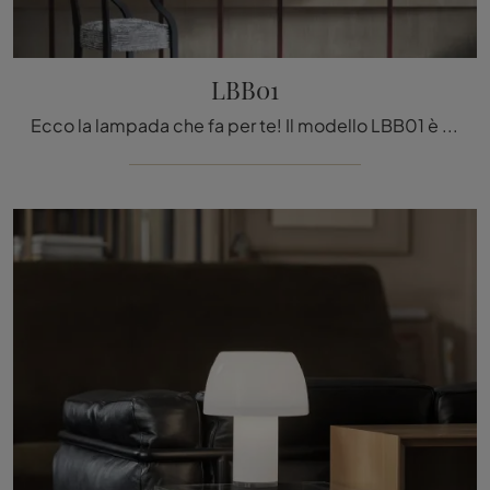
LBB01
Ecco la lampada che fa per te! Il modello LBB01 è una delle nostre lampade a sospensione di Nemo.