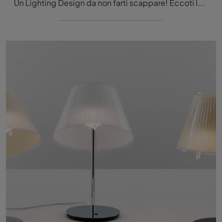
Un Lighting Design da non farti scappare! Eccoti la lampada a sospensione Discovery Spot di Artemide.