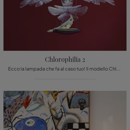
Chlorophilia 2
Ecco la lampada che fa al caso tuo! Il modello Chlorophilia 2 è una tra le nostre lampade a sospensione di Artemide.