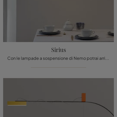
Sirius
Con le lampade a sospensione di Nemo potrai arricchire i tuoi interni: clicca e scopri Sirius!