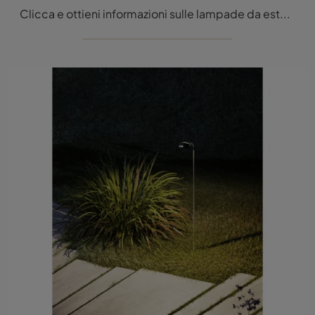
Clicca e ottieni informazioni sulle lampade da esterni di ILTI luce: il modello Oliver in metallo ti sta aspettando!