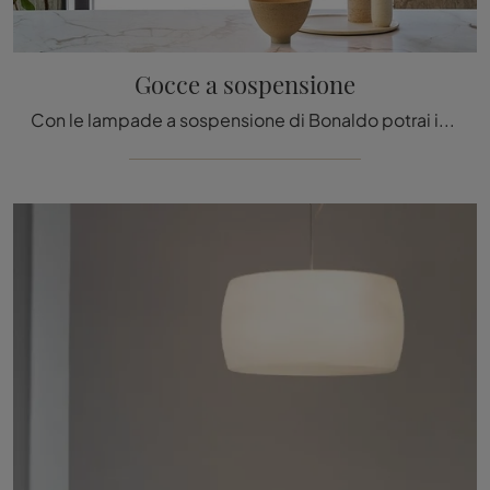
Gocce a sospensione
Con le lampade a sospensione di Bonaldo potrai impreziosire i tuoi locali: clicca e scopri Gocce a sospensione!