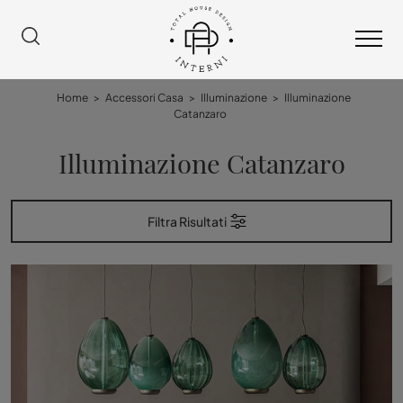
Home
>
Accessori Casa
>
Illuminazione
>
Illuminazione
Catanzaro
Illuminazione Catanzaro
Filtra Risultati