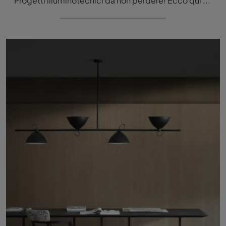
Progetti illuminotecnici da non perdere! Ecco qui la lampada da terra Dori di Nemo.