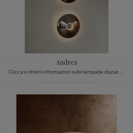
Andrea
Clicca e ottieni informazioni sulle lampade da parete di Tacchini: il modello Andrea in metallo ti sta aspettando!