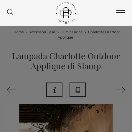
Home
>
Accessori Casa
>
Illuminazione
>
Charlotte Outdoor
Applique
Lampada Charlotte Outdoor
Applique di Slamp