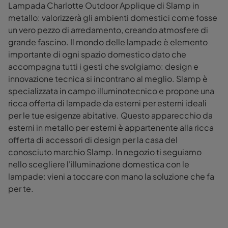
Lampada Charlotte Outdoor Applique di Slamp in
metallo: valorizzerà gli ambienti domestici come fosse
un vero pezzo di arredamento, creando atmosfere di
grande fascino. Il mondo delle lampade è elemento
importante di ogni spazio domestico dato che
accompagna tutti i gesti che svolgiamo: design e
innovazione tecnica si incontrano al meglio. Slamp è
specializzata in campo illuminotecnico e propone una
ricca offerta di lampade da esterni per esterni ideali
per le tue esigenze abitative. Questo apparecchio da
esterni in metallo per esterni è appartenente alla ricca
offerta di accessori di design per la casa del
conosciuto marchio Slamp. In negozio ti seguiamo
nello scegliere l'illuminazione domestica con le
lampade: vieni a toccare con mano la soluzione che fa
per te.