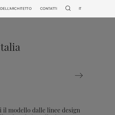
I DELL'ARCHITETTO
CONTATTI
IT
talia
 il modello dalle linee design