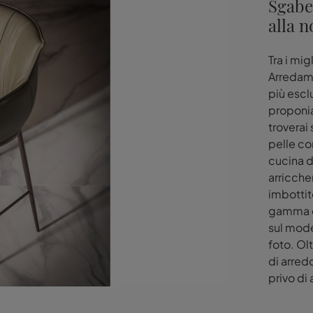
Sgabe
alla n
Tra i mig
Arredame
più escl
proponia
troverai
pelle co
cucina d
arricche
imbottit
gamma di
sul mode
foto. Ol
di arred
privo di