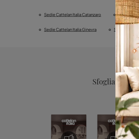
Sedie Cattelan Italia Catanzaro
Sedie Catte
Sedie Cattelan Italia Ginevra
Sedie Cattelan
Sfoglia i cata