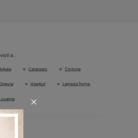
 visti a :
Ankara
Catanzaro
Crotone
Ginevra
Istanbul
Lamezia Terme
Losanna