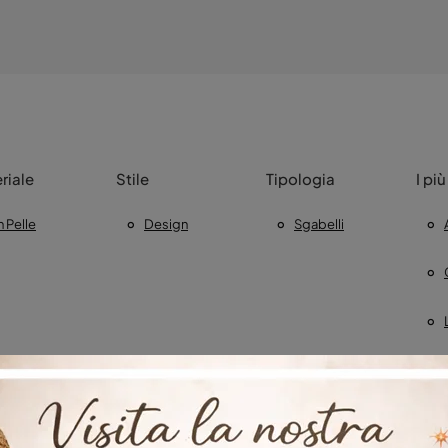
riale
Stile
Tipologia
I più
n Pelle
Design
Sgabelli