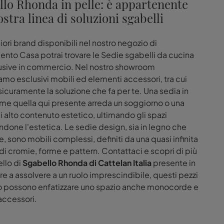
llo Rhonda in pelle: è appartenente
ostra linea di soluzioni sgabelli
liori brand disponibili nel nostro negozio di
nto Casa potrai trovare le Sedie sgabelli da cucina
usive in commercio. Nel nostro showroom
mo esclusivi mobili ed elementi accessori, tra cui
 sicuramente la soluzione che fa per te. Una sedia in
me quella qui presente arreda un soggiorno o una
i alto contenuto estetico, ultimando gli spazi
ndone l'estetica. Le sedie design, sia in legno che
e, sono mobili complessi, definiti da una quasi infinita
 cromie, forme e pattern. Contattaci e scopri di più
llo di
Sgabello Rhonda di Cattelan Italia
presente in
tre a assolvere a un ruolo imprescindibile, questi pezzi
o possono enfatizzare uno spazio anche monocorde e
 accessori.