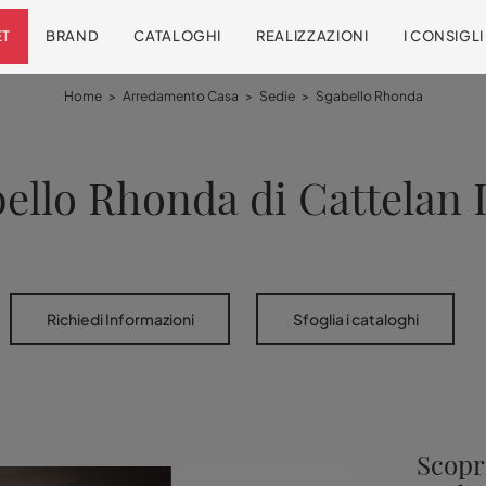
ET
BRAND
CATALOGHI
REALIZZAZIONI
I CONSIGL
Home
>
Arredamento Casa
>
Sedie
>
Sgabello Rhonda
ello Rhonda di Cattelan I
Richiedi Informazioni
Sfoglia i cataloghi
Scopri