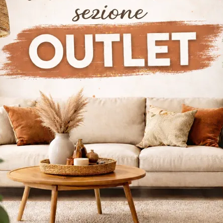
lan Italia Crotone
Sedie Cattelan Italia Lamezia Terme
Se
 Italia Istanbul
Sedie Cattelan Italia Losanna
loghi
Richiedi M