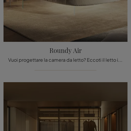
Roundy Air
Vuoi progettare la camera da letto? Eccoti il letto in tessuto Roundy Air di Lago per spazi design.