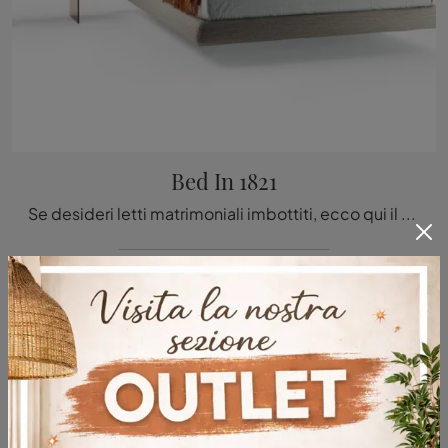
Bed In 1821
Se desideri letti matrimoniali imbottiti, ecco qui il modello Bed In 1821 in tessuto per valorizzare la zona notte.