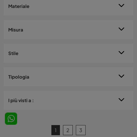
Materiale
Misura
Stile
Tipologia
I più visti a :
1
2
3