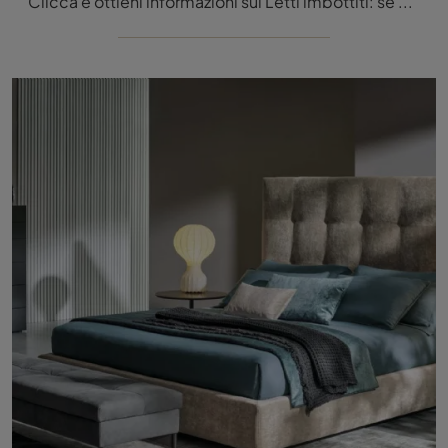
Clicca e ottieni informazioni sui Letti imbottiti: se cerchi modelli matrimoniali design, il modello SP2802 Basso Twils fa per te.