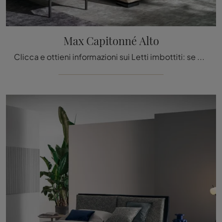
Max Capitonné Alto
Clicca e ottieni informazioni sui Letti imbottiti: se cerchi modelli matrimoniali moderni, il modello Max Capitonné Alto Twils fa al caso tuo.