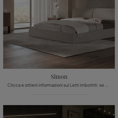
Simon
Clicca e ottieni informazioni sui Letti imbottiti: se cerchi modelli matrimoniali design, il modello Simon Cattelan Italia fa per te.