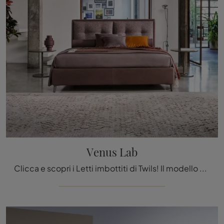
Venus Lab
Clicca e scopri i Letti imbottiti di Twils! Il modello Venus Lab in tessuto ti aspetta nelle versioni matrimoniali.