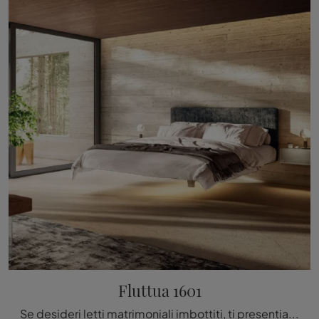
Fluttua 1601
Se desideri letti matrimoniali imbottiti, ti presentiamo il modello Fluttua 1601 in tessuto per arricchire la camera da letto.