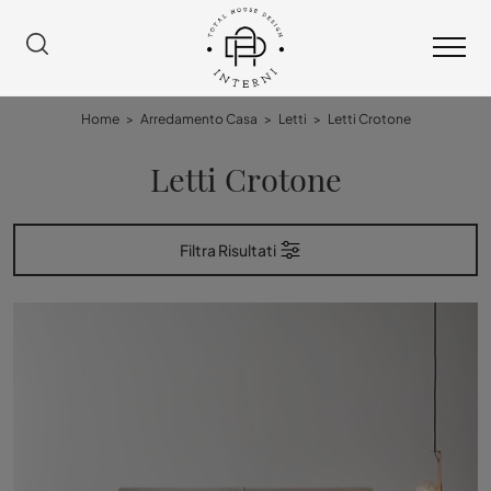
Home
>
Arredamento Casa
>
Letti
>
Letti Crotone
Letti Crotone
Filtra Risultati