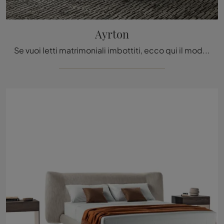
Ayrton
Se vuoi letti matrimoniali imbottiti, ecco qui il modello Ayrton in pelle per arricchire la camera da letto.