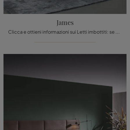
James
Clicca e ottieni informazioni sui Letti imbottiti: se vuoi modelli matrimoniali moderni, il modello James Bonaldo fa per te.