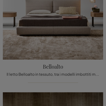
Belloalto
Il letto Belloalto in tessuto, tra i modelli imbottiti matrimoniali moderni di Bonaldo, è pensato per assicurarti il relax totale.