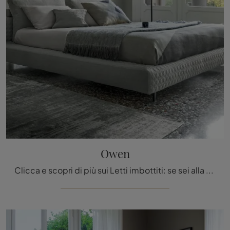
Owen
Clicca e scopri di più sui Letti imbottiti: se sei alla ricerca di modelli matrimoniali design, il modello Owen Bonaldo fa per te.