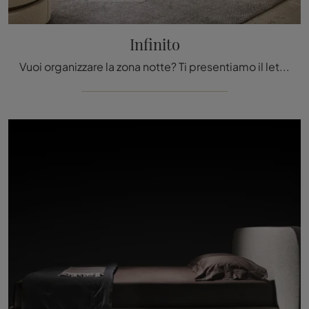
Infinito
Vuoi organizzare la zona notte? Ti presentiamo il letto in tessuto Infinito di Twils per spazi moderni.