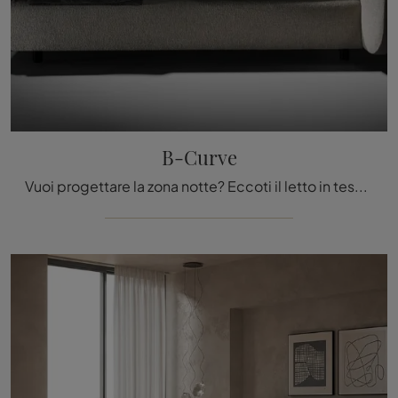
B-Curve
Vuoi progettare la zona notte? Eccoti il letto in tessuto B-Curve di Twils per spazi design.