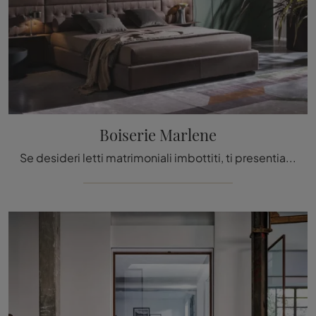
Boiserie Marlene
Se desideri letti matrimoniali imbottiti, ti presentiamo il modello Boiserie Marlene in pelle per completare la zona notte.