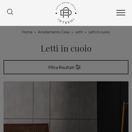
Home
>
Arredamento Casa
>
Letti
>
Letti in cuoio
Letti in cuoio
Filtra Risultati