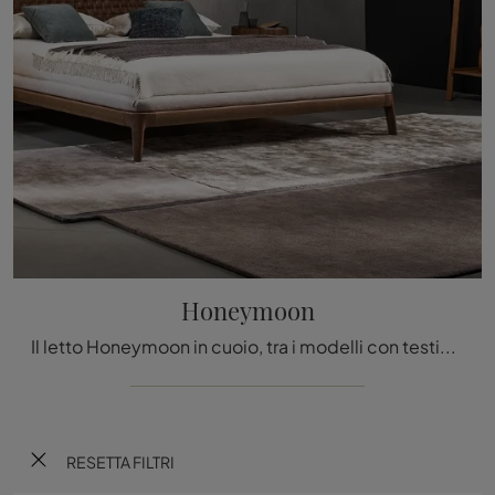
Honeymoon
Il letto Honeymoon in cuoio, tra i modelli con testiera matrimoniali moderni di Bonaldo, è pensato per assicurarti il relax totale.
RESETTA FILTRI