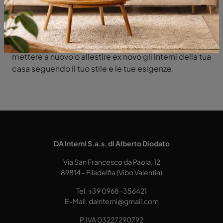
Selezioniamo le più esclusive composizioni in
commercio, arricchite da dettagli che prendono
forma dalla nostra pluriennale competenza e
dedizione nel settore. In negozio sarà agevole
mettere a nuovo o allestire ex novo gli interni della tua
casa seguendo il tuo stile e le tue esigenze.
DA Interni S.a.s. di Alberto Diodato
Via San Francesco da Paola, 12
89814 - Filadelfia (Vibo Valentia)
Tel.
+39 0968-356421
E-Mail.
dainterni@gmail.com
P.IVA 03227290792