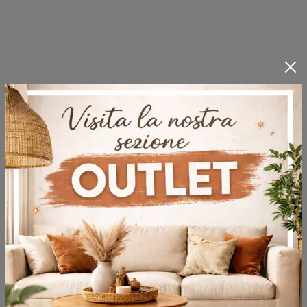
Letti in cuoio
Entra: i migliori arredatori ti guideranno alla scoperta
dei nostri arredi, tra cui potrai trovare anche
Letti
in
cuoio
di gran classe. Se desideri allestire gli ambienti
interni con charme e classe, ma senza dimenticare
l'innovazione, siamo il luogo ideale per te. Ti
aspettiamo con molti spunti, novità e composizioni
dei migliori brand, tra cui potrai vedere diverse
soluzioni
in cuoio
. Al fine di accontentare laclientela
in tutti gli aspetti, diamo l'occasione di fruire di
supporto nell'arredo e nella fase post vendita.