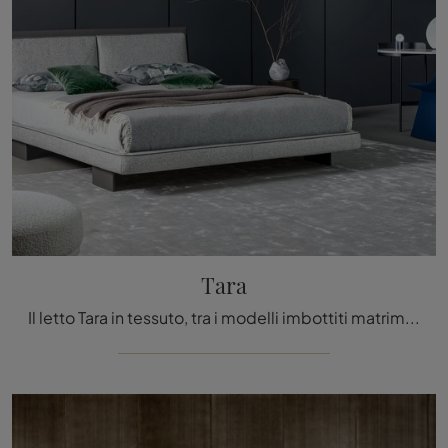
Tara
Il letto Tara in tessuto, tra i modelli imbottiti matrimoniali design di Bonaldo, è pensato per assicurarti il relax totale.