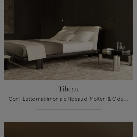
Tibeau
Con il Letto matrimoniale Tibeau di Molteni & C del noto e rinomato marchio, specialista del settore, potrai impreziosire la tua zona notte ...