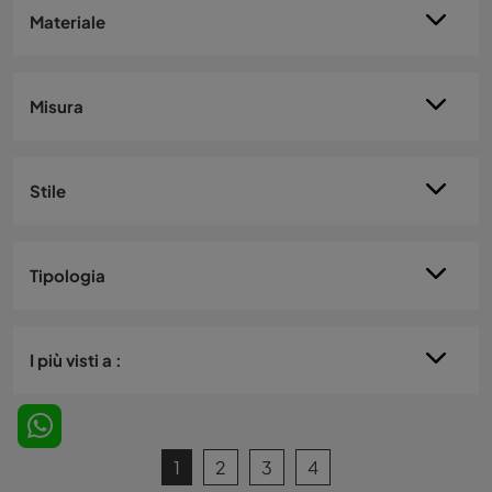
Materiale
Misura
Stile
Tipologia
I più visti a :
1
2
3
4