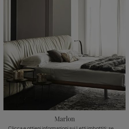
Marlon
Clicca e ottieni informazioni sui Letti imbottiti: se sei alla ricerca di modelli matrimoniali design, il modello Marlon Cattelan Italia fa per te.