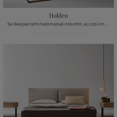
Holden
Se desideri letti matrimoniali imbottiti, eccoti il modello Holden in pelle per completare la zona notte.