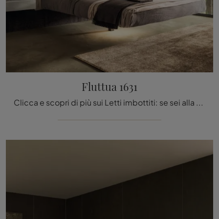
Fluttua 1631
Clicca e scopri di più sui Letti imbottiti: se sei alla ricerca di modelli matrimoniali design, il modello Fluttua 1631 Lago fa al caso tuo.