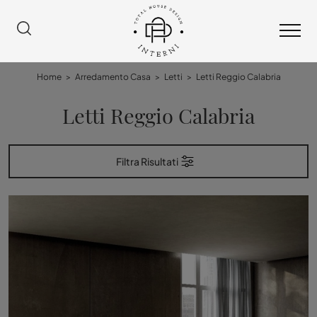
Home
>
Arredamento Casa
>
Letti
>
Letti Reggio Calabria
Letti Reggio Calabria
Filtra Risultati