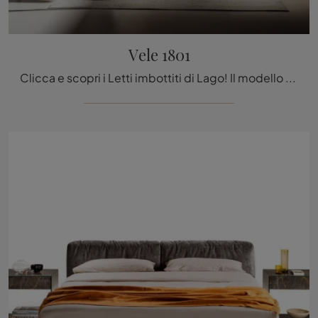
Vele 1801
Clicca e scopri i Letti imbottiti di Lago! Il modello Vele 1801 in tessuto ti attende nelle versioni matrimoniali.