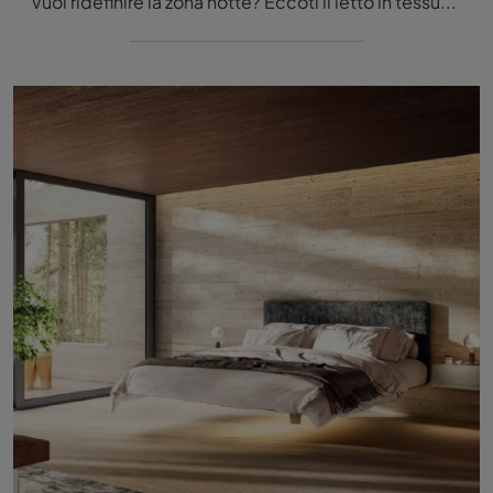
Vuoi ridefinire la zona notte? Eccoti il letto in tessuto Fluttua 1657 di Lago per spazi design.