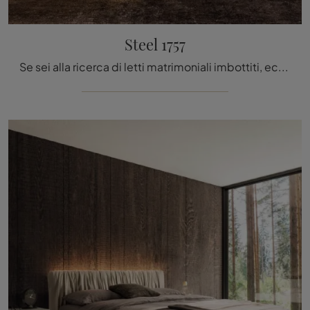
Steel 1757
Se sei alla ricerca di letti matrimoniali imbottiti, ecco qui il modello Steel 1757 in tessuto per impreziosire la camera da letto.