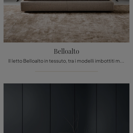
Belloalto
Il letto Belloalto in tessuto, tra i modelli imbottiti matrimoniali moderni di Bonaldo, è pensato per assicurarti il relax totale.