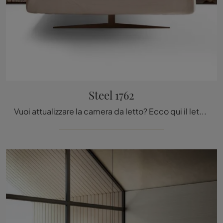
Steel 1762
Vuoi attualizzare la camera da letto? Ecco qui il letto in tessuto Steel 1762 di Lago per spazi design.