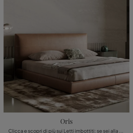
Oris
Clicca e scopri di più sui Letti imbottiti: se sei alla ricerca di modelli matrimoniali design, il modello Oris Bonaldo fa per te.