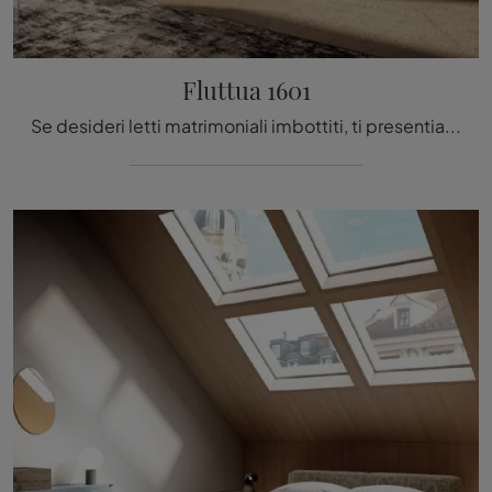
Fluttua 1601
Se desideri letti matrimoniali imbottiti, ti presentiamo il modello Fluttua 1601 in tessuto per arricchire la camera da letto.