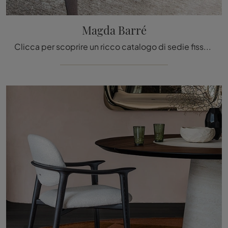
Magda Barré
Clicca per scoprire un ricco catalogo di sedie fisse per stanze moderne: il modello Magda Barré di Cattelan Italia ti attende!