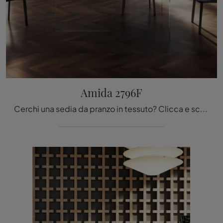
Amida 2796F
Cerchi una sedia da pranzo in tessuto? Clicca e scopri il modello Amida 2796F di Lago per ultimare i tuoi locali al meglio.