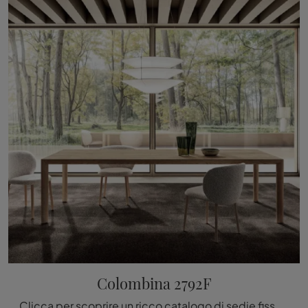
Colombina 2792F
Clicca per scoprire un ricco catalogo di sedie fisse per stanze moderne: il modello Colombina 2792F di Lago ti sta aspettando!