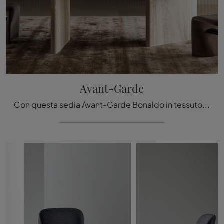
Avant-Garde
Con questa sedia Avant-Garde Bonaldo in tessuto, una tra le nostre sedute fisse design, potrai completare i tuoi interni.