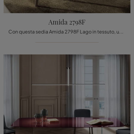
Amida 2798F
Con questa sedia Amida 2798F Lago in tessuto, una tra le nostre sedute fisse moderne, potrai impreziosire i tuoi interni.