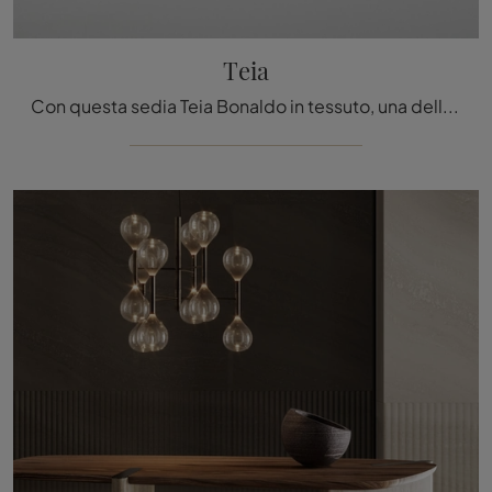
Teia
Con questa sedia Teia Bonaldo in tessuto, una delle nostre sedute fisse design, potrai impreziosire i tuoi locali.