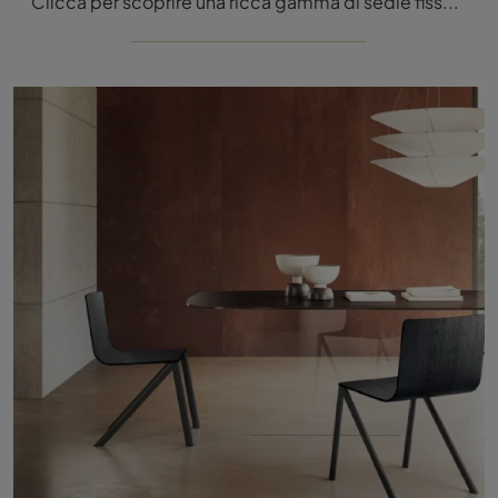
Clicca per scoprire una ricca gamma di sedie fisse per stanze design: il modello Mezz'aria 2890M di Lago ti aspetta!