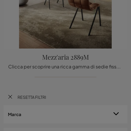
Mezz'aria 2889M
Clicca per scoprire una ricca gamma di sedie fisse per stanze design: il modello Mezz'aria 2889M di Lago ti sta aspettando!
RESETTA FILTRI
Marca