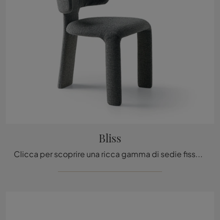
Bliss
Clicca per scoprire una ricca gamma di sedie fisse per stanze design: il modello Bliss di Ditre Italia ti sta aspettando!