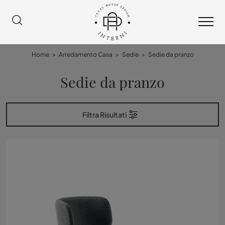
Home
>
Arredamento Casa
>
Sedie
>
Sedie da pranzo
Sedie da pranzo
Filtra Risultati