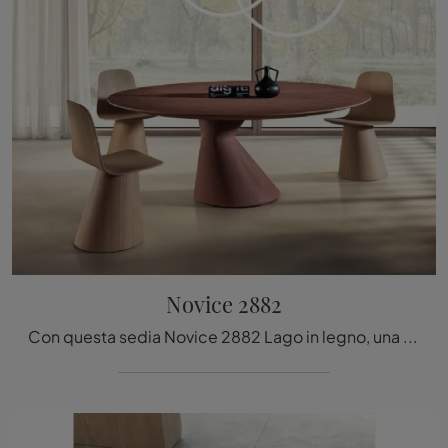
Novice 2882
Con questa sedia Novice 2882 Lago in legno, una delle nostre sedute fisse design, potrai arricchire i tuoi locali.