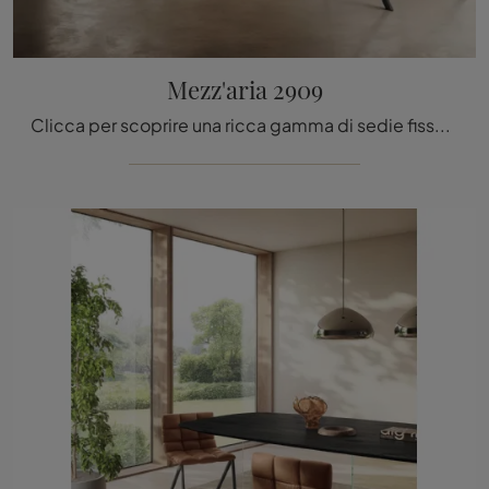
Mezz'aria 2909
Clicca per scoprire una ricca gamma di sedie fisse per stanze design: il modello Mezz'aria 2909 di Lago ti attende!