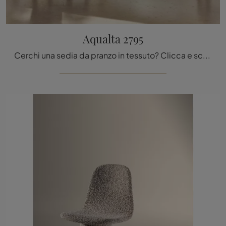
Aqualta 2795
Cerchi una sedia da pranzo in tessuto? Clicca e scopri il modello Aqualta 2795 di Lago per ultimare i tuoi spazi perfettamente.