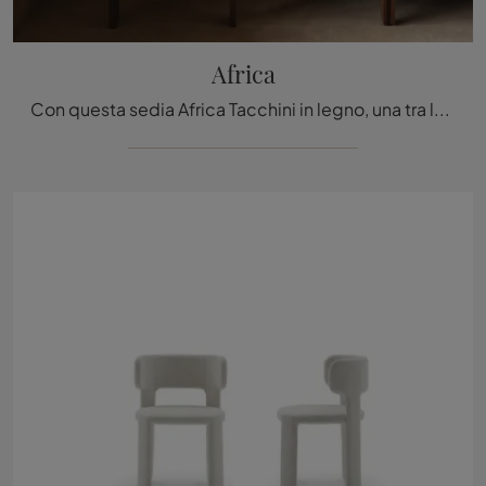
Africa
Con questa sedia Africa Tacchini in legno, una tra le nostre sedute fisse design, potrai impreziosire i tuoi spazi.