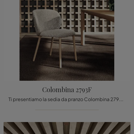
Colombina 2793F
Ti presentiamo la sedia da pranzo Colombina 2793F per atmosfere moderne, tra le più esclusive Sedie fisse di Lago.