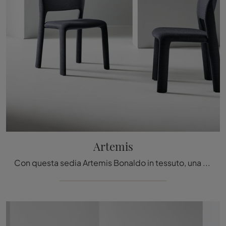
Artemis
Con questa sedia Artemis Bonaldo in tessuto, una tra le nostre sedute fisse design, potrai impreziosire i tuoi spazi.