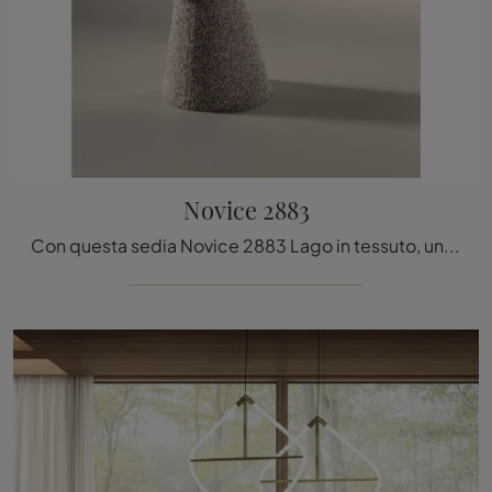
Novice 2883
Con questa sedia Novice 2883 Lago in tessuto, una tra le nostre sedute fisse design, potrai impreziosire i tuoi spazi.