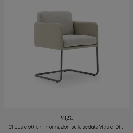
Viga
Clicca e ottieni informazioni sulla seduta Viga di Ditre Italia in pelle: le più originali Sedie fisse design ti aspettano.