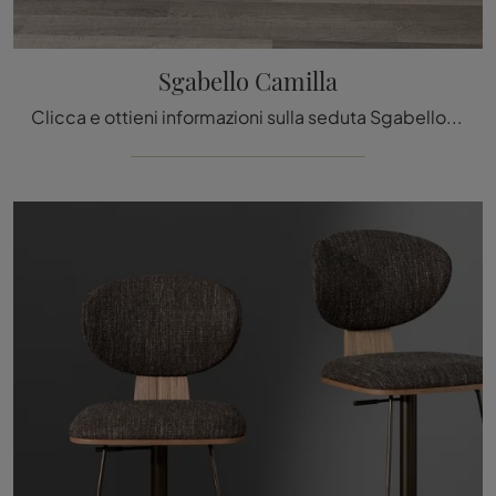
Sgabello Camilla
Clicca e ottieni informazioni sulla seduta Sgabello Camilla di Cattelan Italia in pelle: le più belle Sedie sgabelli design ti aspettano.