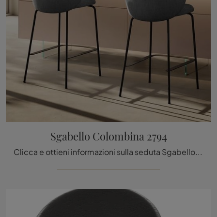
Sgabello Colombina 2794
Clicca e ottieni informazioni sulla seduta Sgabello Colombina 2794 di Lago in tessuto: le più originali Sedie sgabelli moderne ti aspettano.