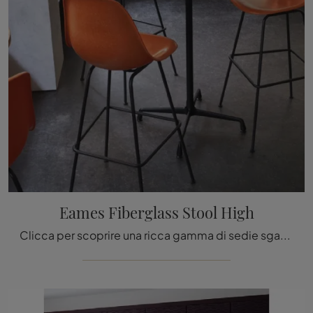
Eames Fiberglass Stool High
Clicca per scoprire una ricca gamma di sedie sgabelli per stanze moderne: il modello Eames Fiberglass Stool High di Vitra ti attende!