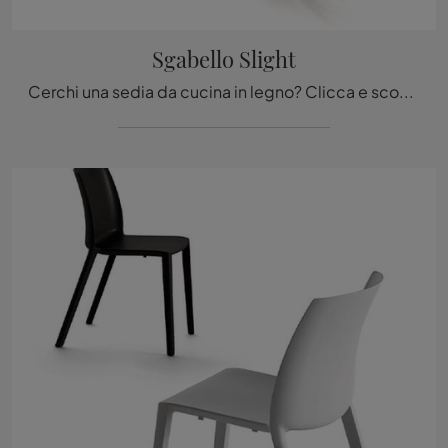
Sgabello Slight
Cerchi una sedia da cucina in legno? Clicca e scopri il modello Sgabello Slight di Arrital per completare i tuoi spazi perfettamente.