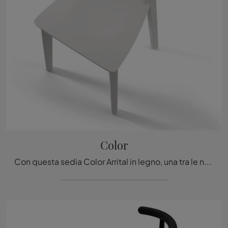
Color
Con questa sedia Color Arrital in legno, una tra le nostre sedute fisse design, potrai arricchire i tuoi spazi.