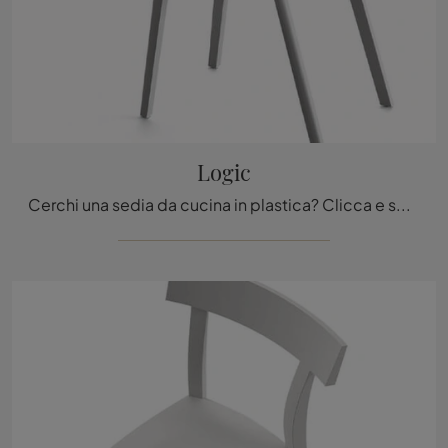
Logic
Cerchi una sedia da cucina in plastica? Clicca e scopri il modello Logic di Arrital per ultimare i tuoi spazi alla perfezione.