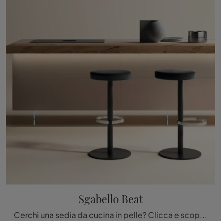
Sgabello Beat
Cerchi una sedia da cucina in pelle? Clicca e scopri il modello Sgabello Beat di Lago per ultimare i tuoi locali al meglio.