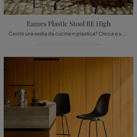
Eames Plastic Stool RE High
Cerchi una sedia da cucina in plastica? Clicca e scopri il modello Eames Plastic Stool RE High di Vitra per completare i tuoi interni al meglio.