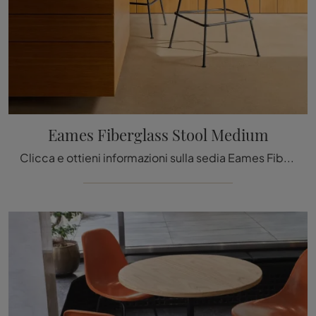
Eames Fiberglass Stool Medium
Clicca e ottieni informazioni sulla sedia Eames Fiberglass Stool Medium di Vitra in plastica: le più belle Sedie sgabelli moderne ti aspettano.