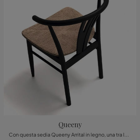
Queeny
Con questa sedia Queeny Arrital in legno, una tra le nostre sedute fisse moderne, potrai arricchire i tuoi spazi.