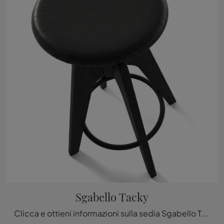
Sgabello Tacky
Clicca e ottieni informazioni sulla sedia Sgabello Tacky di Arrital in legno: le più originali Sedie sgabelli moderne ti attendono.