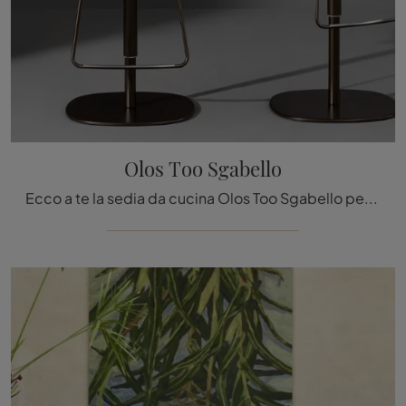
Olos Too Sgabello
Ecco a te la sedia da cucina Olos Too Sgabello per ambientazioni moderne, tra le più belle Sedie sgabelli di Bonaldo.