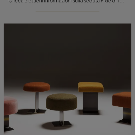
Clicca e ottieni informazioni sulla seduta Fixie di Tacchini in tessuto: le più belle Sedie sgabelli moderne ti attendono.