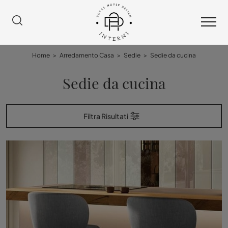
Home
>
Arredamento Casa
>
Sedie
>
Sedie da cucina
Sedie da cucina
Filtra Risultati