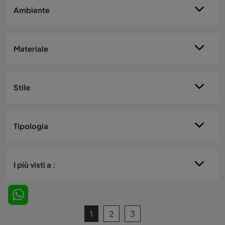
Ambiente
Materiale
Stile
Tipologia
I più visti a :
1
2
3