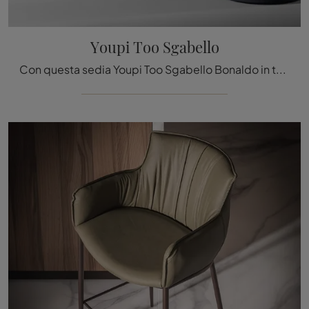
Youpi Too Sgabello
Con questa sedia Youpi Too Sgabello Bonaldo in tessuto, una delle nostre sedute sgabelli design, potrai impreziosire i tuoi spazi.