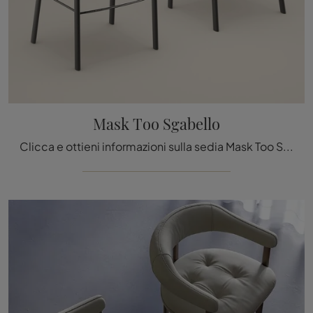
Mask Too Sgabello
Clicca e ottieni informazioni sulla sedia Mask Too Sgabello di Bonaldo in tessuto: le più originali Sedie sgabelli moderne ti attendono.