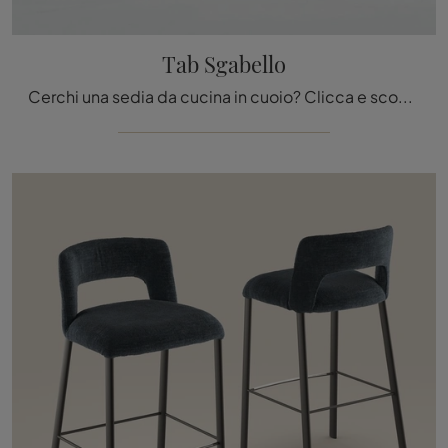
Tab Sgabello
Cerchi una sedia da cucina in cuoio? Clicca e scopri il modello Tab Sgabello di Bonaldo per completare i tuoi locali al meglio.