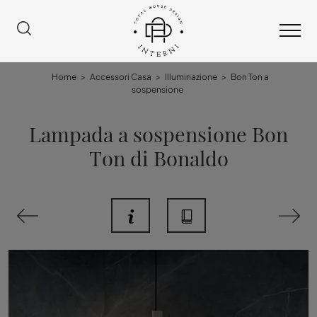
Home
>
Accessori Casa
>
Illuminazione
>
Bon Ton a
sospensione
Lampada a sospensione Bon
Ton di Bonaldo