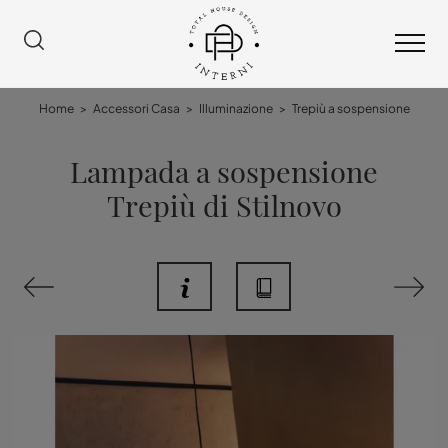
Home
>
Accessori Casa
>
Illuminazione
>
Trepiù a sospensione
Lampada a sospensione
Trepiù di Stilnovo