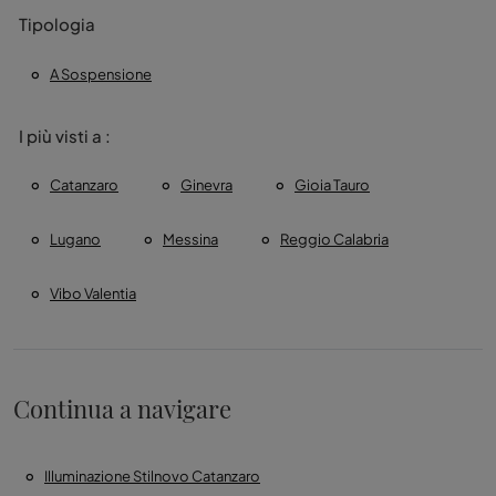
Tipologia
A Sospensione
I più visti a :
Catanzaro
Ginevra
Gioia Tauro
Lugano
Messina
Reggio Calabria
Vibo Valentia
Continua a navigare
Illuminazione Stilnovo Catanzaro