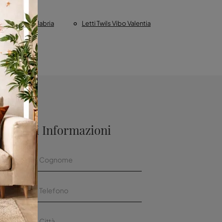
ils Reggio Calabria
Letti Twils Vibo Valentia
aggiori Informazioni