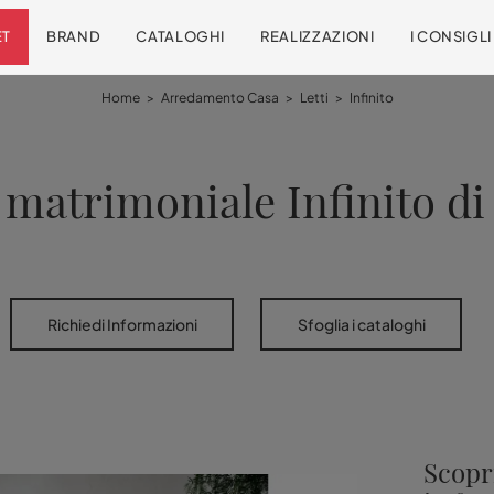
ET
BRAND
CATALOGHI
REALIZZAZIONI
I CONSIGL
Home
>
Arredamento Casa
>
Letti
>
Infinito
 matrimoniale Infinito di
Richiedi Informazioni
Sfoglia i cataloghi
Scopri