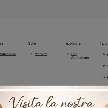
ra
Stile
Tipologia
I più
Matrimoniali
Moderni
Con
Contenitore