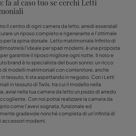
o: fa al caso tuo se cerchi Letti
moniali
ono il centro di ogni camera da letto, arredi essenziali
curare un riposo completo e rigenerante e l'ottimale
 per la spina dorsale. Letto matrimoniale Infinito di
i dimostrerà l'ideale per spazi moderni, è una proposta
er garantire il riposo migliore ogni notte. Il noto e
to brand è lo specialista del buon sonno: un ricco
 di modelli matrimoniali con contenitore, anche
i in tessuto, ti sta aspettando in negozio. Con i Letti
ali in tessuto di Twils, tra cui il modello nella
ia, avrai nella tua camera da letto un pezzo di arredo
accogliente. Con noi potrai realizzare la camera da
oprio come l'avevi sognata, funzionale ed
mente gradevole nonché completa di un'infinità di
i accessori moderni.