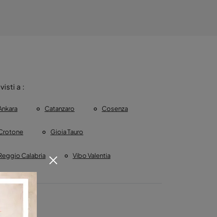
 visti a :
Ankara
Catanzaro
Cosenza
Crotone
Gioia Tauro
Reggio Calabria
Vibo Valentia