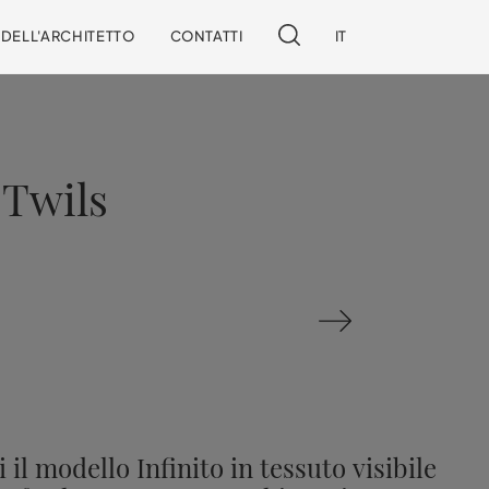
I DELL'ARCHITETTO
CONTATTI
IT
 Twils
 il modello Infinito in tessuto visibile