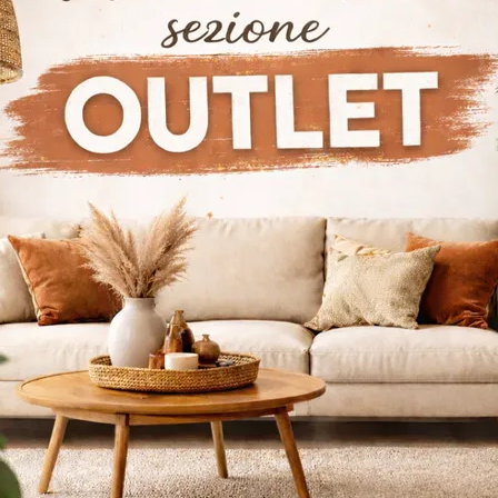
Letti Twils Crotone
Letti Twils Gioia Tauro
Letti Tw
loghi
Richiedi M