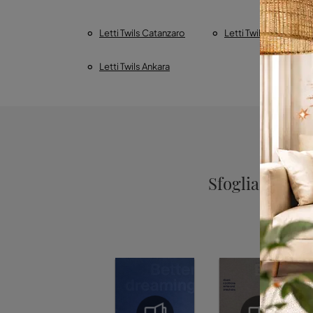
Letti Twils Catanzaro
Letti Twils Cosenza
Letti Twils Ankara
Sfoglia i cata