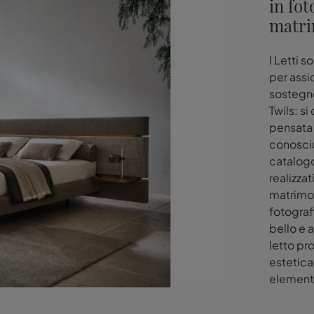
in fot
matri
I Letti s
per assi
sostegno
Twils: s
pensata p
conosciu
catalogo
realizzat
matrimoni
fotograf
bello e 
letto pr
estetica
element